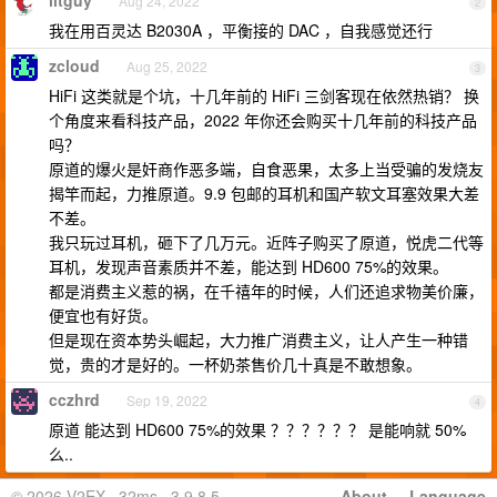
litguy
Aug 24, 2022
2
我在用百灵达 B2030A ，平衡接的 DAC ，自我感觉还行
zcloud
Aug 25, 2022
3
HiFi 这类就是个坑，十几年前的 HiFi 三剑客现在依然热销？ 换
个角度来看科技产品，2022 年你还会购买十几年前的科技产品
吗？
原道的爆火是奸商作恶多端，自食恶果，太多上当受骗的发烧友
揭竿而起，力推原道。9.9 包邮的耳机和国产软文耳塞效果大差
不差。
我只玩过耳机，砸下了几万元。近阵子购买了原道，悦虎二代等
耳机，发现声音素质并不差，能达到 HD600 75%的效果。
都是消费主义惹的祸，在千禧年的时候，人们还追求物美价廉，
便宜也有好货。
但是现在资本势头崛起，大力推广消费主义，让人产生一种错
觉，贵的才是好的。一杯奶茶售价几十真是不敢想象。
cczhrd
Sep 19, 2022
4
原道 能达到 HD600 75%的效果 ？？？？？？ 是能响就 50%
么..
© 2026 V2EX · 32ms · 3.9.8.5
About
·
Language