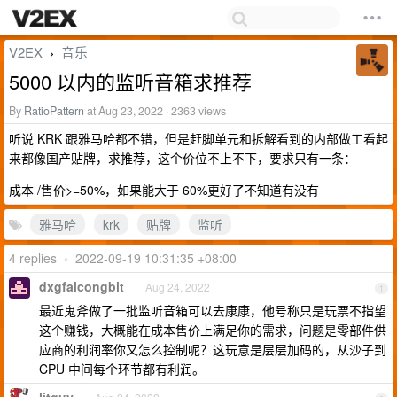
V2EX
音乐
›
5000 以内的监听音箱求推荐
By
RatioPattern
at Aug 23, 2022 · 2363 views
听说 KRK 跟雅马哈都不错，但是赶脚单元和拆解看到的内部做工看起
来都像国产贴牌，求推荐，这个价位不上不下，要求只有一条：
成本 /售价>=50%，如果能大于 60%更好了不知道有没有
雅马哈
krk
贴牌
监听
4 replies
•
2022-09-19 10:31:35 +08:00
dxgfalcongbit
Aug 24, 2022
1
最近鬼斧做了一批监听音箱可以去康康，他号称只是玩票不指望
这个赚钱，大概能在成本售价上满足你的需求，问题是零部件供
应商的利润率你又怎么控制呢？这玩意是层层加码的，从沙子到
CPU 中间每个环节都有利润。