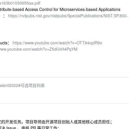
a163b01030655aa.pdf
sed Access Control for Microservices-based Applications
 页）：
https://nvlpubs.nist.gov/nistpubs/SpecialPublications/NIST.SP.800-
ucts：
https://www.youtube.com/watch?v=OTT84oplR9o
//www.youtube.com/watch?v=Z5dUxH4PqYM
bin/talent2022#可选项目列表
定的开发任务。项目导师由开源项目创始人或其他核心成员担任；
ssue 、审核 PR 等日常工作；