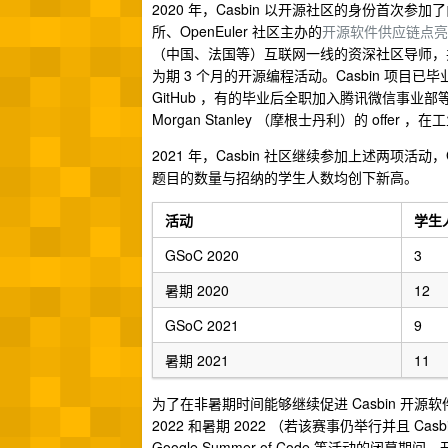
2020 年，Casbin 以开源社区的身份首次参加了由
所、OpenEuler 社区主办的
开源软件供应链点亮计
（中国、法国等）互联网一线的资深社区导师，共培
为期 3 个月的开源编程活动。Casbin 项目
GitHub ，有的毕业后全职加入腾讯微信事业部
Morgan Stanley （摩根士丹利）的 offe
2021 年，Casbin 社区继续参加上述两项活动，Goo
题目的数量与招纳的学生人数均创下新高。
活动
学生
GSoC 2020
3
暑期 2020
12
GSoC 2021
9
暑期 2021
11
为了在非暑期时间能够继续促进 Casbin 开源软件的
2022 和暑期 2022 （若该赛事仍举行并且 C
Google Summer of Code 等活动的闭幕期间，开