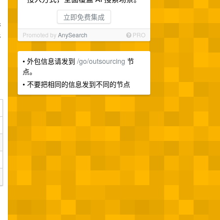
立即免费集成
行
Promoted by
AnySearch
PRO
于
• 外包信息请发到
/go/outsourcing
节
点。
，
• 不要把相同的信息发到不同的节点
，