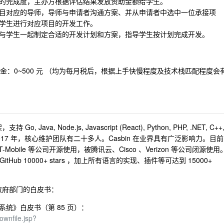
的完成度，主办方根据评估结果发放资助金额给学生。
目对应的导师，导师与申请者沟通方案、并从申请者中选中一位承接项
学生进行对应项目的开发工作。
与学生一起制定合适的开发计划和方案，指导学生按计划完成开发。
奖金：0~500 元 （均为每月税后，根据上手快慢程度及技术栈匹配程度会
a, Node.js, Javascript (React), Python, PHP, .NET, C++
 2017 年，核心维护团队有二十多人。Casbin 在业界具有广泛影响力。目前
at 、T-Mobile 等公司开源使用，被腾讯云、Cisco 、Verizon 等公司闭源使用
 GitHub 10000+ stars ，加上所有语言的实现、插件等可达到 15000+
、政府部门的白皮书：
统》白皮书（第 85 页）：
ownfile.jsp?