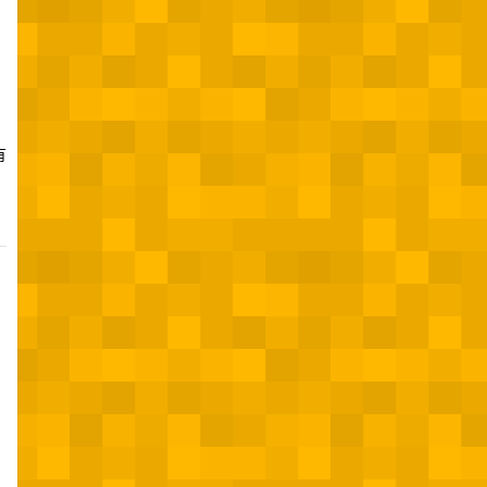
有
,
。