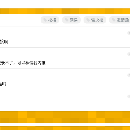
校招
网易
雷火校
邀请函
接啊
登录不了，可以私信我内推
内推吗