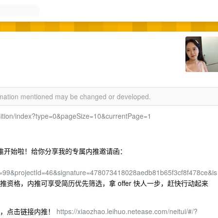
ormation mentioned may be changed or developed.
osition/index?type=0&pageSize=10&currentPage=1
校招内推开始啦！给你分享我的专属内推邀请函：
99&projectId=46&signature=478073418028aedb81b65f3cf8f478ce&is
资格，内推可享受简历优先筛选，拿 offer 快人一步，赶快行动起来
行中，点击链接内推！
https://xiaozhao.leihuo.netease.com/neitui/#/?