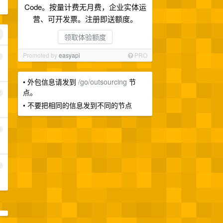
Code。按量计费无月费，企业实体运
营、可开发票。注册即送额度。
领取体验额度
Promoted by
easyapi
PRO
1
• 外包信息请发到
/go/outsourcing
节
点。
2
• 不要把相同的信息发到不同的节点
3
4