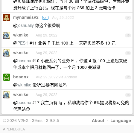
确实高峰速度也能保证，当时 30 加了个游戏高级包，后面还免
费升级了上行百兆，现在是每个月 269 加上 3 张电话卡
mynameisv2
Aug 29, 2022
OP
14
@
joshuaily
你这个很香啊
wkmike
Aug 29, 2022
15
@
PESH
#11 业务 F 电信 100 上 一天确实差不多 10 元
wkmike
Aug 29, 2022
16
@
bosonx
#10 小麦系列的业务 F ，你这 4 拨 100 上跑起来硬
件成本个把月就跑回来了，一个月 1000 美滋滋
bosonx
Aug 29, 2022 via Android
17
@
wkmike
没听过😂有网址吗
wkmike
Aug 29, 2022
18
@
bosonx
#17 我主页有 tg ，私聊我给你个 6%提现税都可免的
代理站😏
© 2026 V2EX · 39ms · 3.9.8.5
About
·
Language
APENEBULA