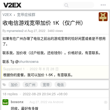
V2EX
宽带症候群
›
收电信游戏宽带加价 1K（仅广州）
By
mynameisv2
at Aug 27, 2022 · 3483 views
如果有在广州办理了电信之前出的游戏宽带的恰好闲置或者是不想用
了。
联系我，加价收（过户给我，还给钱你）。价格好谈，有意联系。
联系 Tg @
ohunknowna
Supplement 1 · 2022 年 8 月 28 日
根据你的套餐，我可以加价 1-5K ，有意联系。
加价
仅广州
宽带
电信
18 replies
•
2022-08-29 20:04:25 +08:00
bosonx
Aug 27, 2022 via Android
1
同收，最好有多拨