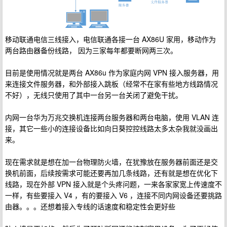
移动联通电信三线接入，电信联通各接一台 AX86U 家用，移动作为
两台路由器备份线路， 因为三家每年都要断网两三次。
目前是使用情况就是两台 AX86u 作为家庭内网 VPN 接入服务器，用
来连接文件服务器，和外部接入跳板（经常不在家有些地方线路情况
不好），无线只使用了其中一台另一台关闭了避免干扰。
内网一台华为万兆交换机连接两台服务器和两台电脑，使用 VLAN 连
接，其它一些小的连接设备比如向日葵控控线路太多太杂我就没画出
来。
现在需求就是想在加一台物理防火墙，在犹豫放在服务器前面还是交
换机前面，后续按需求可能还要再加几条线路，还有就是想在优化下
线路，现在外部 VPN 接入就是个头疼问题，一来各家家宽上传速度不
一样，有些要接入 V4 ，有的要接入 V6 ，连接不同内网设备还要挑路
由器。。。还想着接入专线的话速度和稳定性会更好些