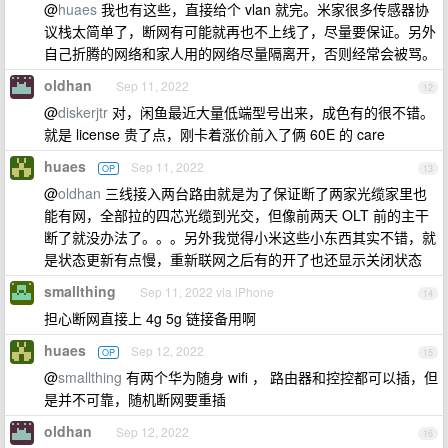
@
huaes
我也有这些，直接给个 vlan 就完。米家很多传感器协
议栈太简单了，断网有可能就再也不上线了，尽量要保证。另外
自己折腾的网络和家人用的网络尽量隔离开，否则经常会被骂。
oldhan
Sep 11, 2022
12
@
diskerjtr
对，闲鱼最近大量低端型号出来，成色有的很不错。
就是 license 贵了点，刚卡着涨价前入了俩 60E 的 care
huaes
Sep 11, 2022
OP
13
@
oldhan
三线接入两台路由就是为了保证断了两家光缆家里也
能有网，全部拉的四芯光缆到光交，但像前两天 OLT 前的主干
断了就没办法了。。。另外我觉得小米这些小东西其实不错，就
是状态更新有点慢，重新联网之后有的开了也还显示关闭状态
smallthing
Sep 11, 2022 via iPhone
14
担心断网直接上 4g 5g 链接备用啊
huaes
Sep 12, 2022
OP
15
@
smallthing
有两个华为随身 wifi ， 路由器和控控都可以插，但
是并不可靠，随机断网要重插
oldhan
Sep 12, 2022
16