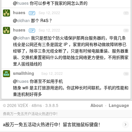
@
huaes
你可以参考下我家的网怎么弄的
huaes
Sep 12, 2022
OP
17
@
oldhan
那个 R4S ？
huaes
Sep 12, 2022
OP
18
@
oldhan
我只是想加个防火墙保护那两台服务器的，毕竟几条
线全是公网还有三条是固定 IP ，家里的网有移动做故障转移已
经够了，除非三条光缆全断了，只是有时候电脑重装、服务器重
装、交换机重置密码什么的借助独立网络更方便些，不用折腾家
里人拔线插线的
smallthing
Sep 12, 2022
19
@
huaes
你甚至不如用手机
随身 wifi 是主打旅游用途的。你这种长时间联机，手机的性能和
重连机制好得多
© 2026 V2EX · 48ms · 3.9.8.5
About
·
Language
券商万一免五开户活动火热进行中！
›
a股万一免五活动火热进行中！留言就抽鼠标键盘！