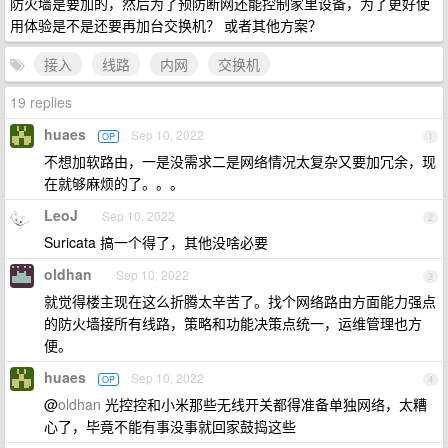
防火墙是要加的，然后为了预防断网还能控制家里设备，为了更好使
用体验是不是还要再加台交换机？ 或者其他方案？
接入
线路
内网
交换机
19 replies
huaes
Sep 10, 2022
OP
1
不想加软路由，一是没需求二是网络情况太复杂又要加冗余，现
在就够麻烦的了。。。
LeoJ
Sep 10, 2022
2
Suricata 搞一个得了，其他没啥必要
oldhan
Sep 10, 2022
3
就觉得楼主现在这么折腾太辛苦了。找个网络路由方面能力强点
的防火墙接所有线路，策略和功能决策点统一，运维管理也方
便。
huaes
Sep 10, 2022
OP
4
@
oldhan
光控控和小米那些无线开关都得准备单独网络，太糟
心了，毕竟不能有事没事就回家鼓捣这些