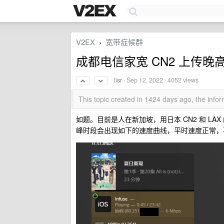
V2EX
宽带症候群
›
成都电信家宽 CN2 上传晚高
lisr
·
Sep 12, 2022
· 4052 views
This topic created in 1424 days ago, the inf
如题。目前是人在新加坡，用日本 CN2 和 LAX 的 
峰时段会出现如下的速度曲线，平时速度正常，不