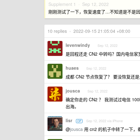
Supplement 1 ·
Sep 12, 2022
刚刚测试了一下，恢复速度了…不知道是不是因为
10 replies
•
2022-09-15 21:05:04 +08:00
levenwindy
Sep 12, 2022
是回程还走 CN2 中转吗？国内电信
huaes
Sep 12, 2022
成都 CN2 节点恢复了？ 要没恢复还是走
jousca
Sep 12, 2022
确定你走的 CN2 ？ 我测试过电信 10
出海。
lisr
Sep 12, 2022 via iPhone
OP
@
jousca
用 cn2 的机子中转了一下，