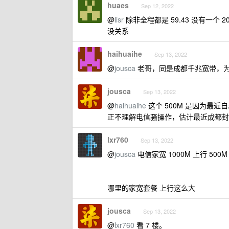
huaes
Sep 12, 2022
@
lisr
除非全程都是 59.43 没有一个 
没关系
haihuaihe
Sep 13, 2022
@
jousca
老哥，同是成都千兆宽带，为什么
jousca
Sep 13, 2022
@
haihuaihe
这个 500M 是因为最近
正不理解电信骚操作，估计最近成都封
lxr760
Sep 13, 2022
@
jousca
电信家宽 1000M 上行 500M
哪里的家宽套餐 上行这么大
jousca
Sep 13, 2022
@
lxr760
看 7 楼。