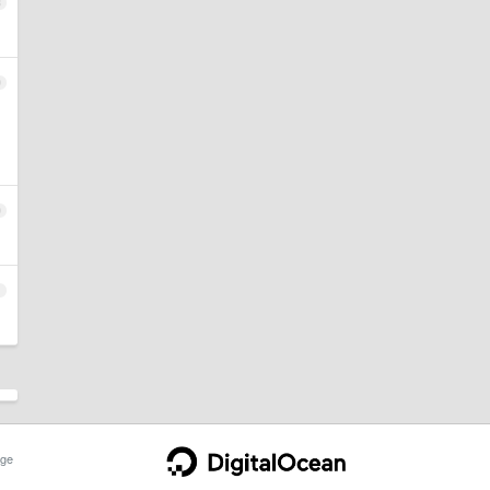
8
9
0
1
ge