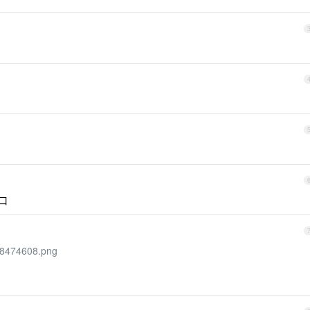
口
668474608.png