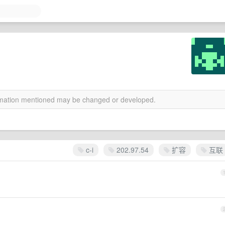
ormation mentioned may be changed or developed.
c-i
202.97.54
扩容
互联