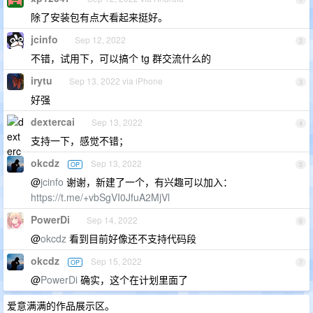
除了安装包有点大看起来挺好。
jcinfo
Sep 12, 2022
2
不错，试用下，可以搞个 tg 群交流什么的
irytu
Sep 13, 2022 via iPhone
3
好强
dextercai
Sep 13, 2022
4
支持一下，感觉不错；
okcdz
Sep 13, 2022
OP
5
@
jcinfo
谢谢，新建了一个，有兴趣可以加入：
https://t.me/+vbSgVI0JfuA2MjVl
PowerDi
Sep 14, 2022
6
@
okcdz
看到目前好像还不支持代码段
okcdz
Sep 15, 2022
OP
7
@
PowerDi
确实，这个在计划里面了
爱意满满的作品展示区。