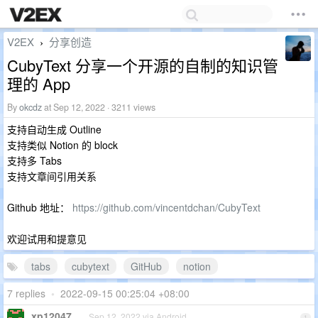
V2EX
分享创造
›
CubyText 分享一个开源的自制的知识管
理的 App
By
okcdz
at Sep 12, 2022 · 3211 views
支持自动生成 Outline
支持类似 Notion 的 block
支持多 Tabs
支持文章间引用关系
Github 地址：
https://github.com/vincentdchan/CubyText
欢迎试用和提意见
tabs
cubytext
GitHub
notion
7 replies
•
2022-09-15 00:25:04 +08:00
xp12047
Sep 12, 2022 via Android
1