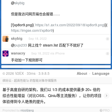
@
skybig
但是我访问网页端也会报错……
[![xp8or9.png](
https://s1.ax1x.com/2022/09/18/xp8or9.png
)](
https://imgse.com/i/xp8or9
)
skybig
Sep 18, 2022
4
@
pujx233
网上找个 steam.list 匹配下不就好了
wanacry
Sep 18, 2022 via iPhone
5
手动加一下规则即可
© 2026 V2EX · 33ms · 3.9.8.5
About
·
Language
缤纷云 - 超高性能🚀 的智能对象存储服务
基于高度自研的架构，我们以 1/3 的成本提供最多 20+ 倍的
›
综合性能增益（对比OSS、Qiniu等主流服务），让你的项目
体验得到令人艳羡的提升。
Promoted by
nicoljiang
PRO