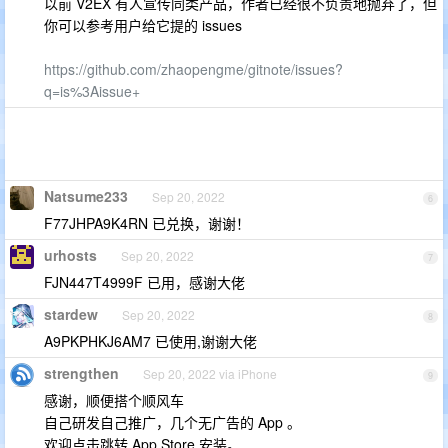
以前 V2EX 有人宣传同类产品，作者已经很不负责地抛弃了，但
你可以参考用户给它提的 issues
https://github.com/zhaopengme/gitnote/issues?
q=is%3Aissue+
Natsume233
Sep 20, 2022
6
F77JHPA9K4RN 已兑换，谢谢！
urhosts
Sep 20, 2022
7
FJN447T4999F 已用，感谢大佬
stardew
Sep 20, 2022
8
A9PKPHKJ6AM7 已使用,谢谢大佬
strengthen
Sep 20, 2022 via iPhone
9
感谢，顺便搭个顺风车
自己研发自己推广，几个无广告的 App 。
欢迎点击跳转 App Store 安装。