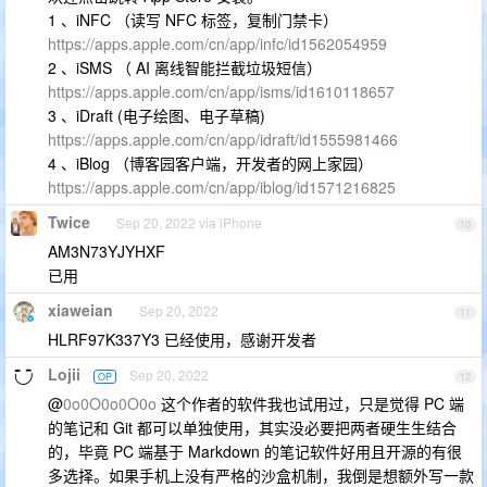
1 、iNFC （读写 NFC 标签，复制门禁卡）
https://apps.apple.com/cn/app/infc/id1562054959
2 、iSMS （ AI 离线智能拦截垃圾短信）
https://apps.apple.com/cn/app/isms/id1610118657
3 、iDraft (电子绘图、电子草稿)
https://apps.apple.com/cn/app/idraft/id1555981466
4 、iBlog （博客园客户端，开发者的网上家园）
https://apps.apple.com/cn/app/iblog/id1571216825
Twice
Sep 20, 2022 via iPhone
10
AM3N73YJYHXF
已用
xiaweian
Sep 20, 2022
11
HLRF97K337Y3 已经使用，感谢开发者
Lojii
Sep 20, 2022
OP
12
@
0o0O0o0O0o
这个作者的软件我也试用过，只是觉得 PC 端
的笔记和 Git 都可以单独使用，其实没必要把两者硬生生结合
的，毕竟 PC 端基于 Markdown 的笔记软件好用且开源的有很
多选择。如果手机上没有严格的沙盒机制，我倒是想额外写一款