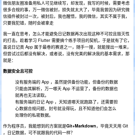
微信朋友圈准备用私人可见继续写，却发现，我写的时候，需要考虑
很多合规的事，万一微信被封，损失就太大了，毕竟我曾因为研究微
信插件被封过一次，被封后，我也醒悟，我的微信，其实不属于我，
只要我犯错，随时会被拿走
我一直在思考，怎么才能避免日记数据再次出现这种不可控且毁灭性
的打击。趁着学习 Flutter 需要搞个练手项目的契机，于是就有了它，
虽说日记类 App 属于最卷的赛道之一，随手一搜，就能搜出一堆来，
但尝试过后都没有解决，或者说，没有完美的解决我的基本需求，那
就是：
数据安全且可控
没有服务端的 App ，虽然提供备份功能，但备份的数据
只能由其解析，万一哪天 App 不运营了，备份的数据也
就再也无法读取。
有服务端的日记 App ，天知道哪天就跑路了，还需要担
心数据合规问题，封号就没得玩，且不知道他们会怎么
处理你的私密数据。
作为程序员，我能想到的方案就是
Git+Markdown
，毕竟天天用 Git
，日记数据，可不就跟我的代码一样？