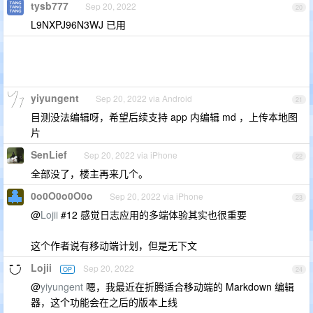
tysb777
Sep 20, 2022
20
L9NXPJ96N3WJ 已用
yiyungent
Sep 20, 2022 via Android
21
目测没法编辑呀，希望后续支持 app 内编辑 md ，上传本地图
片
SenLief
Sep 20, 2022 via iPhone
22
全部没了，楼主再来几个。
0o0O0o0O0o
Sep 20, 2022 via iPhone
23
@
Lojii
#12 感觉日志应用的多端体验其实也很重要
这个作者说有移动端计划，但是无下文
Lojii
Sep 20, 2022
OP
24
@
yiyungent
嗯，我最近在折腾适合移动端的 Markdown 编辑
器，这个功能会在之后的版本上线