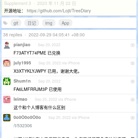
Supplement 3 · 2023 年 11 月 22 日
开源地址：
https://github.com/Lojii/TreeDiary
git
日记
img
App
38 replies
•
2022-09-29 04:05:41 +08:00
pianjiao
Sep 20, 2022
1
F73ATYT74PME 已兑换
july1995
Sep 20, 2022 via iPhone
2
X3XTYKLYJWPY 已用，谢谢大佬。
Shum1n
Sep 20, 2022
3
FA6LMFRRJM3P 已使用
leimao
Sep 20, 2022 via iPhone
4
这个和个人博客有什么区别
0o0O0o0O0o
Sep 20, 2022 via iPhone
5
/t/532306