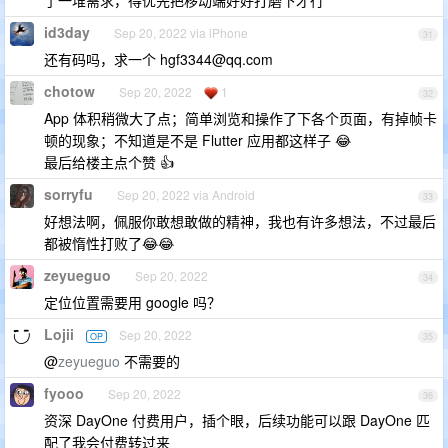
id3day
Sep 20, 2022 via iPhone
31
还有码吗，求一个
hgf3344@qq.com
chotow
Sep 20, 2022
1
32
App 体积稍微大了点；简单浏览和操作了下各个页面，有掉帧卡
顿的现象；不知道是不是 Flutter 应用都这样子 😂
最后给楼主点个赞 👍
sorryfu
Sep 20, 2022 via Android
33
好想法啊，佩服你敢想敢做的精神，我也有许多想法，不过最后
都被惰性打败了😂😂
zeyueguo
Sep 20, 2022
34
定位位置需要用 google 吗？
Lojii
Sep 20, 2022
OP
35
@
zeyueguo
不需要的
fyooo
Sep 20, 2022
36
资深 DayOne 付费用户，插个眼，后续功能可以跟 DayOne 匹
配了我会付费转过来