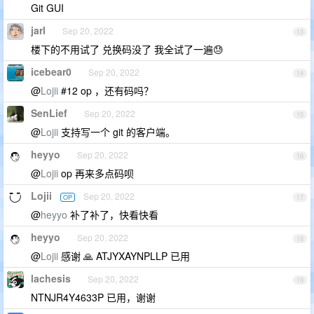
Git GUI
jarl
Sep 20, 2022
13
楼下的不用试了 兑换码没了 我全试了一遍😓
icebear0
Sep 20, 2022
14
@
Lojii
#12 op ，还有码吗？
SenLief
Sep 20, 2022
15
@
Lojii
支持写一个 git 的客户端。
heyyo
Sep 20, 2022
16
@
Lojii
op 再来多点码呗
Lojii
Sep 20, 2022
OP
17
@
heyyo
补了补了，快看快看
heyyo
Sep 20, 2022
18
@
Lojii
感谢 🙏 ATJYXAYNPLLP 已用
lachesis
Sep 20, 2022
19
NTNJR4Y4633P 已用，谢谢