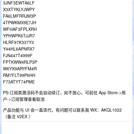
3JNF3EWTA6LF
X3XTYKLYJWPY
FA6LMFRRJM3P
4TPWKMX9E7JH
WFHAF3FPLXRH
YPHWPK6TJJR7
HLRF97K337Y3
Y44HL6APNRX7
FJN447T4999F
FPTKWW4RLP3P
W6YX9ARYFM4R
RM7FLT99P6HH
F73ATYT74PME
PS:订阅类激活码不会自动续订，如不放心，可前往 App Store->用
户->订阅管理查看取消
产品功能与 UI 会一直迭代，有问题可以联系我 WX：AKQL1022
（备注 V2EX ）