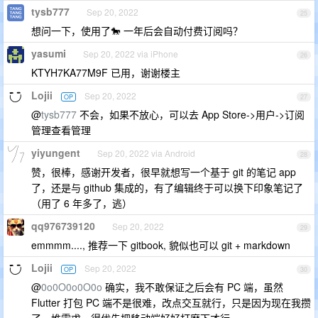
tysb777
Sep 20, 2022
25
想问一下，使用了🐎 一年后会自动付费订阅吗？
yasumi
Sep 20, 2022 via iPhone
26
KTYH7KA77M9F 已用，谢谢楼主
Lojii
Sep 20, 2022
OP
27
@
tysb777
不会，如果不放心，可以去 App Store->用户->订阅
管理查看管理
yiyungent
Sep 20, 2022 via Android
28
赞，很棒，感谢开发者，很早就想写一个基于 git 的笔记 app
了，还是与 github 集成的，有了编辑终于可以换下印象笔记了
（用了 6 年多了，逃）
qq976739120
Sep 20, 2022
29
emmmm...., 推荐一下 gitbook, 貌似也可以 git + markdown
Lojii
Sep 20, 2022
OP
30
@
0o0O0o0O0o
确实，我不敢保证之后会有 PC 端，虽然
Flutter 打包 PC 端不是很难，改点交互就行，只是因为现在我攒
了一堆需求，得优先把移动端好好打磨下才行