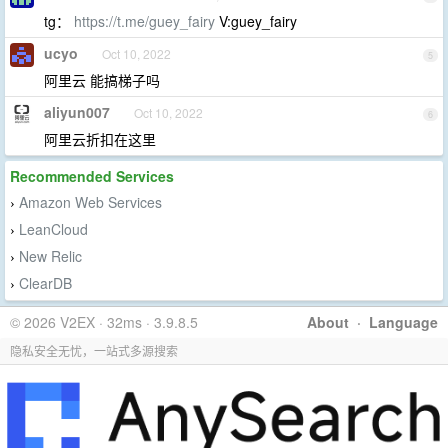
tg：
https://t.me/guey_fairy
V:guey_fairy
ucyo
Oct 10, 2022
5
阿里云 能搞梯子吗
aliyun007
Oct 10, 2022
6
阿里云折扣在这里
Recommended Services
Amazon Web Services
›
LeanCloud
›
New Relic
›
ClearDB
›
© 2026 V2EX · 32ms · 3.9.8.5
About
·
Language
隐私安全无忧，一站式多源搜索