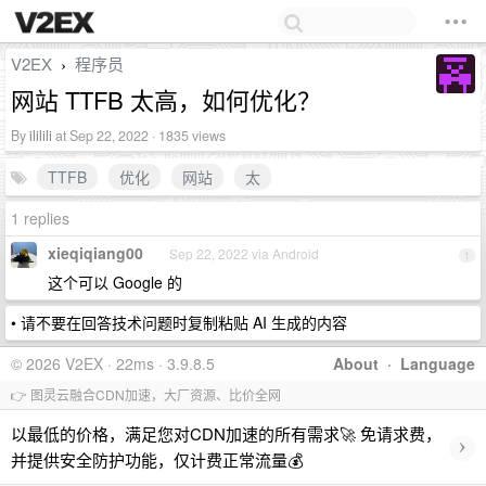
V2EX
程序员
›
网站 TTFB 太高，如何优化？
By
ililili
at Sep 22, 2022 · 1835 views
TTFB
优化
网站
太
1 replies
xieqiqiang00
Sep 22, 2022 via Android
1
这个可以 Google 的
• 请不要在回答技术问题时复制粘贴 AI 生成的内容
© 2026 V2EX · 22ms · 3.9.8.5
About
·
Language
👉 图灵云融合CDN加速，大厂资源、比价全网
以最低的价格，满足您对CDN加速的所有需求🚀 免请求费，
›
并提供安全防护功能，仅计费正常流量💰