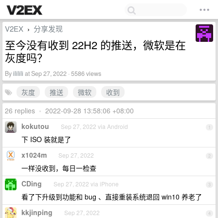
V2EX
分享发现
›
至今没有收到 22H2 的推送，微软是在
灰度吗？
By
ililili
at Sep 27, 2022 · 5586 views
灰度
推送
微软
收到
26 replies
•
2022-09-28 13:58:06 +08:00
kokutou
Sep 27, 2022 via Android
1
下 ISO 装就是了
x1024m
Sep 27, 2022
2
一样没收到，每日一检查
CDing
Sep 27, 2022 via iPhone
3
看了下升级到功能和 bug 、直接重装系统退回 win10 养老了
kkjinping
Sep 27, 2022
4