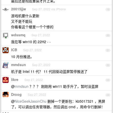
最后还是彻底重装才升上来。
20015jjw
Sep 27, 2022 via iPhone
19
游戏机要什么更新
又不是不能玩
你看看这个楼里一个个惨的
wdssmq
Sep 27, 2022
20
我在等 win10 的 22H2 - -
ICB
Sep 27, 2022
21
10 月份推送。
mmdsun
Sep 27, 2022
22
机子是 Intel 11 代？ 11 代因驱动蓝屏暂停推送了
likre
Sep 27, 2022
23
@
mmdsun
？？？ 刚刚用 win11 助手升了，暂时没蓝屏
Droog
Sep 27, 2022
24
@
NiceGeekJasonChu
删掉一个更新包：kb5017321 ，黑屏
了，可以调出任务管理器，然后调出 cmd ，用命令行删掉！