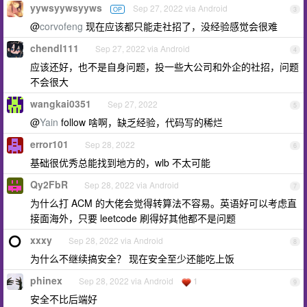
yywsyywsyyws
Sep 27, 2022 via Android
OP
3
@
corvofeng
现在应该都只能走社招了，没经验感觉会很难
chendl111
Sep 27, 2022 via Android
4
应该还好，也不是自身问题，投一些大公司和外企的社招，问题
不会很大
wangkai0351
Sep 27, 2022
5
@
Yain
follow 啥啊，缺乏经验，代码写的稀烂
error101
Sep 28, 2022
6
基础很优秀总能找到地方的，wlb 不太可能
Qy2FbR
Sep 28, 2022 via Android
7
为什么打 ACM 的大佬会觉得转算法不容易。英语好可以考虑直
接面海外，只要 leetcode 刷得好其他都不是问题
xxxy
Sep 28, 2022 via Android
8
为什么不继续搞安全？ 现在安全至少还能吃上饭
phinex
Sep 28, 2022 via Android
1
9
安全不比后端好