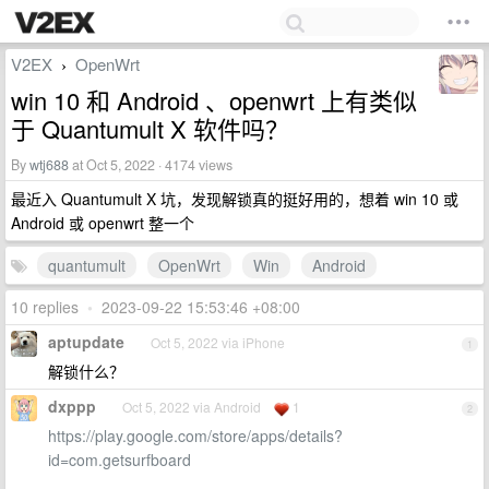
V2EX
OpenWrt
›
win 10 和 Android 、openwrt 上有类似
于 Quantumult X 软件吗？
By
wtj688
at Oct 5, 2022 · 4174 views
最近入 Quantumult X 坑，发现解锁真的挺好用的，想着 win 10 或
Android 或 openwrt 整一个
quantumult
OpenWrt
Win
Android
10 replies
•
2023-09-22 15:53:46 +08:00
aptupdate
Oct 5, 2022 via iPhone
1
解锁什么？
dxppp
Oct 5, 2022 via Android
1
2
https://play.google.com/store/apps/details?
id=com.getsurfboard