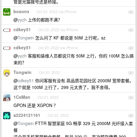
管是光猫拨号还是桥接。
bosonx
Oct 20, 2022 via iPhone
44
@
yyzh
上传的都跑不满？
cdkey51
Oct 20, 2022 via iPhone
45
@
Tongwin
怎么问了 KF 都说是 50M 上行呢，sz
cdkey51
Oct 20, 2022 via iPhone
46
@
yyzh
客服和装维人员都说只有 50M 上行，你的 100M 怎么搞
来的？
Tongwin
Oct 20, 2022
47
@
cdkey51
你问客服有没有 高品质花园社区 2000M 宽带套餐。
这个就是 100M 上行了，299 元太贵了，我不舍得。
1CeMan
Oct 21, 2022
48
GPON 还是 XGPON ？
a2224121161
Oct 22, 2022
49
@
Tongwin
FTTR 智慧家庭 5G 畅享 329 元 2000M 光纤接入套
餐
这个是手机宽带融合套餐，每月 329 元，首次预存缴费 300