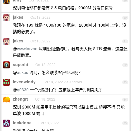
29
深圳电信现在都没有 2.5 电口的猫，2000M 分端口拨号
jakes
Oct 18, 2022
30
我现在 199 就是 1000/100 的宽带。2000M 才 100M 上传，没
搞的必要了。
jakes
Oct 18, 2022
31
@
wwwtarzan
深圳没限流的吧，我每天大概 2 TB 流量，速度还
是能跑满。
superht
Oct 18, 2022
32
@
aukus
请问，怎么联系客户经理呢？
levenwindy
Oct 18, 2022 via Android
33
@
q9339
一个月就封了？应该是上年严打时期吧？
zhengrt
Oct 18, 2022
34
深圳 2000M 如果用电信给的猫只可以路由模式 桥接不行 只能
单波 1000M 端口
lockdona
Oct 18, 2022
35
赶紧搞了一条，还不错