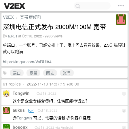
V2EX
宽带症候群
›
深圳电信正式发布 2000M/100M 宽带
By
aukus
at Oct 18, 2022 · 9986 views
单端口，一个账号，已经安排上了，晚上回去看看效果，2.5G 猫预计
就可以跑满
https://imgur.com/VaRUlA4
端口
宽带
回去
账号
61 replies
•
2022-11-19 14:37:19 +08:00
Tongwin
Oct 18, 2022
1
这个是企业专线套餐吧，住宅区能申请么？
aukus
Oct 18, 2022
OP
2
@
Tongwin
可以，需要的话我 @你客户经理
bosonx
Oct 18, 2022 via Android
3