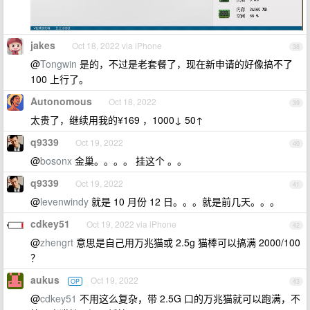
jakes
Oct 18, 2022 via iPhone
38
@
Tongwin
是的，不过是老套餐了，现在新申请的好像搞不了
100 上行了。
Autonomous
Oct 18, 2022
39
太贵了，继续用我的¥169 ，1000↓ 50↑
q9339
Oct 19, 2022
40
@
bosonx
金巢。。。。 挂这个 。。
q9339
Oct 19, 2022
41
@
levenwindy
就是 10 月份 12 日。。。就是前几天。。。
cdkey51
Oct 19, 2022 via iPhone
42
@
zhengrt
意思是自己用万兆猫或 2.5g 猫棒可以搞满 2000/100
？
aukus
Oct 19, 2022
OP
43
@
cdkey51
不用这么复杂，带 2.5G 口的万兆猫就可以跑满，不