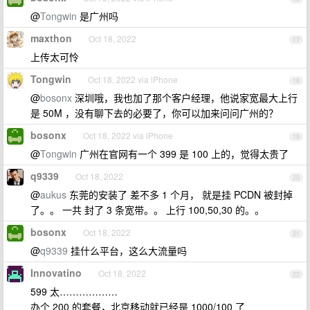
@
Tongwin
是广州吗
maxthon
Oct 18, 2022
17
上传太可怜
Tongwin
Oct 18, 2022 via iPhone
18
@
bosonx
深圳哦，我也加了那个客户经理，他说家宽最大上行
是 50M ，没有聊下去的必要了，你可以加来问问广州的？
bosonx
Oct 18, 2022 via iPhone
19
@
Tongwin
广州在官网有一个 399 是 100 上的，觉得太贵了
q9339
Oct 18, 2022
20
@
aukus
东莞的安装了 差不多 1 个月， 就是挂 PCDN 被封掉
了。。 一共 封了 3 条宽带。。 上行 100,50,30 的。。
bosonx
Oct 18, 2022
21
@
q9339
挂什么平台，这么大流量吗
Innovatino
Oct 18, 2022
22
599 太………………
办个 200 的套餐，北京移动就已经是 1000/100 了