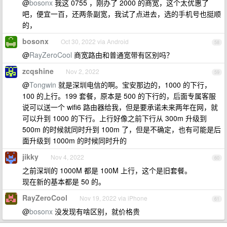
@
bosonx
我这 0755 ，刚办了 2000 的商宽，这个太优惠了
吧，便宜一百，还两条副宽，我试了点进去，选的手机号也挺顺
的，
bosonx
Oct 30, 2022 via Android
58
@
RayZeroCool
商宽路由和普通宽带有区别吗？
zcqshine
Nov 2, 2022
59
@
Tongwin
就是深圳电信的啊。宝安那边的，1000 的下行，
100 的上行。199 套餐，原本是 500 的下行的，后面专属客服
说可以送一个 wifi6 路由器给我，但是要承诺未来两年在网，就
可以升到 1000 的下行。上行好像之前下行从 300m 升级到
500m 的时候就同时升到 100m 了，但是不确定，也有可能是后
面升级到 1000m 的时候同时升的
jikky
Nov 4, 2022
60
之前深圳的 1000M 都是 100M 上行，这个是旧套餐。
现在新的基本都是 50 的。
RayZeroCool
Nov 19, 2022 via iPhone
61
@
bosonx
没发现有啥区别，就价格贵