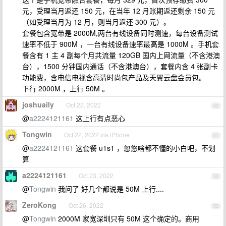
元，受理当月返还 150 元，在当年 12 月账期返还剩余 150 元
（如受理当月为 12 月，则当月返还 300 元）。
套餐包含宽带是 2000M,两台有线设备同时测速，每台设备测试
速率不低于 900M ，一台有线设备速率最高是 1000M 。手机套
餐含有 1 主 4 副每个月共流量 120GB 国内上网流量（不含港澳
台），1500 分钟国内通话（不含港澳台），套餐内含 4 张副卡
功能费，含电信电视含高清时尚包产品及天翼云盘会员包。
下行 2000M ，上行 50M 。
joshuaily
Oct 22, 2022
50
@
a2224121161
这上行有点恶心
Tongwin
Oct 22, 2022 via iPhone
51
@
a2224121161
这套餐 u1s1 ，忽悠啥都不懂的小白吧，不划
算
a2224121161
Oct 23, 2022
52
@
Tongwin
我问了 好几个都说是 50M 上行....
ZeroKong
Oct 26, 2022
53
@
Tongwin
2000M 家宽深圳只有 50M 这个确定的。商用