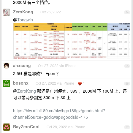
2000M 有三个挡位。
ZeroKong
Oct 26, 2022
54
@
Tongwin
ahxsong
Oct 27, 2022 via iPhone
55
2.5G 猫是哪款？ Epon ？
bosonx
Oct 27, 2022 via iPhone
1
56
@
ZeroKong
那还是广州便宜，399 ，2000M 下 100M 上，还
可以带两条副宽 300m 下 30 上
https://hlw.mini189.cn/hlw/hgo189gz/goods.html?
channelSource=gddxwap&goodsId=175
RayZeroCool
Oct 28, 2022 via iPhone
57