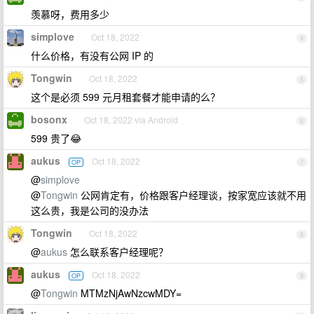
羡慕呀，费用多少
simplove
Oct 18, 2022
4
什么价格，有没有公网 IP 的
Tongwin
Oct 18, 2022
5
这个是必须 599 元月租套餐才能申请的么？
bosonx
Oct 18, 2022 via Android
6
599 贵了😂
aukus
Oct 18, 2022
OP
7
@
simplove
@
Tongwin
公网肯定有，价格跟客户经理谈，按家宽应该就不用
这么贵，我是公司的没办法
Tongwin
Oct 18, 2022
8
@
aukus
怎么联系客户经理呢？
aukus
Oct 18, 2022
OP
9
@
Tongwin
MTMzNjAwNzcwMDY=