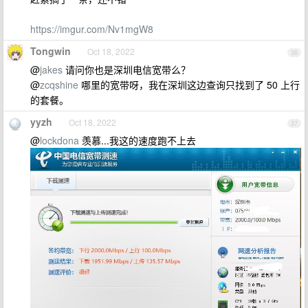
https://imgur.com/Nv1mgW8
Tongwin
Oct 18, 2022
36
@
jakes
请问你也是深圳电信宽带么？
@
zcqshine
哪里的宽带呀，我在深圳这边查询只找到了 50 上行
的套餐。
yyzh
Oct 18, 2022
37
@
lockdona
羡慕...我这的速度跑不上去