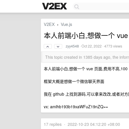
V2EX
Vue.js
›
本人前端小白,想做一个 vue
zyy4548
·
Oct 22, 2022
· 4773 views
This topic created in 1385 days ago, the inf
本人前端小白,想做一个 vue 页面,费用不高,1
框架大概是想做一个微信聊天界面
我在 github 上找到源码,可以拿来改改,或者对
vx: amlhb193b19xaWFuZ19nZQ==
17 replies
•
2022-10-23 04:12:20 +08:00