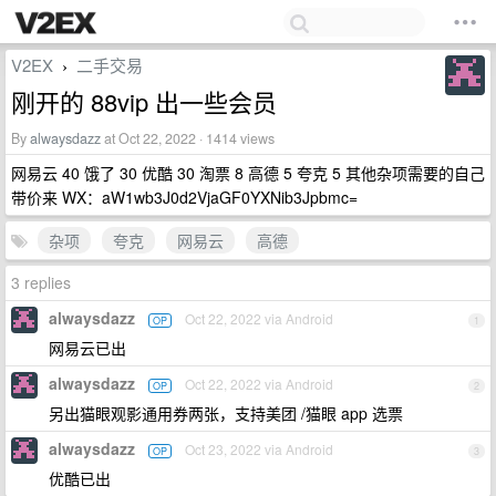
V2EX
二手交易
›
刚开的 88vip 出一些会员
By
alwaysdazz
at Oct 22, 2022 · 1414 views
网易云 40 饿了 30 优酷 30 淘票 8 高德 5 夸克 5 其他杂项需要的自己
带价来 WX：aW1wb3J0d2VjaGF0YXNib3Jpbmc=
杂项
夸克
网易云
高德
3 replies
alwaysdazz
Oct 22, 2022 via Android
OP
1
网易云已出
alwaysdazz
Oct 22, 2022 via Android
OP
2
另出猫眼观影通用券两张，支持美团 /猫眼 app 选票
alwaysdazz
Oct 23, 2022 via Android
OP
3
优酷已出