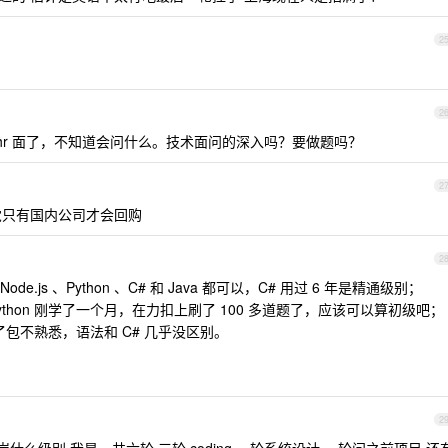
2
2
hr 面了，不知道会问什么。技术面问的深入吗？要做题吗？
2
觉只有国内公司才会回购
2
js 、Python 、C# 和 Java 都可以，C# 用过 6 年是精通级别；
 Python 刚学了一个月，在力扣上刷了 100 多道题了，应该可以算初级吧；
了包不熟悉，语法和 C# 几乎没区别。
2
么级别 我是一共六轮 三轮 coding 一轮系统设计 一轮问之前项目 还