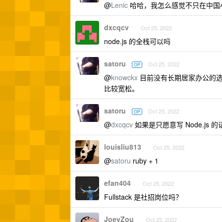
@
Lenic
哈哈，我怎么感觉不只在中国
dxcqcv
Oct 25, 2022
node.js 的全栈可以吗
satoru
Oct 25, 2022
OP
@
knowckx
目前没有长期居家办公的选
比较宽松。
satoru
Oct 25, 2022
OP
@
dxcqcv
如果是只愿意写 Node.j
louisliu813
Oct 25, 2022
@
satoru
ruby + 1
efan404
Oct 25, 2022
Fullstack 是社招岗位吗？
JoeyZou
Oct 25, 2022