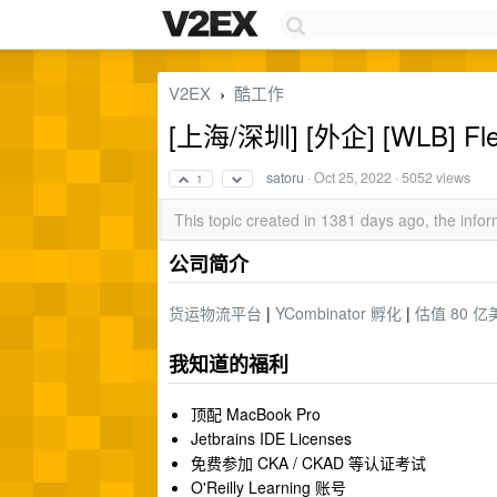
V2EX
酷工作
›
[上海/深圳] [外企] [WLB] Flex
satoru
·
Oct 25, 2022
· 5052 views
1
This topic created in 1381 days ago, the inf
公司简介
货运物流平台
|
YCombinator 孵化
|
估值 80 亿
我知道的福利
顶配 MacBook Pro
Jetbrains IDE Licenses
免费参加 CKA / CKAD 等认证考试
O'Reilly Learning 账号