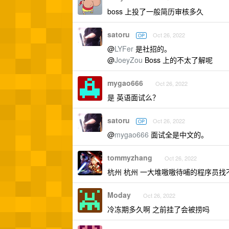
boss 上投了一般简历审核多久
satoru
Oct 26, 2022
OP
@
LYFer
是社招的。
@
JoeyZou
Boss 上的不太了解呢
mygao666
Oct 26, 2022
是 英语面试么？
satoru
Oct 26, 2022
OP
@
mygao666
面试全是中文的。
tommyzhang
Oct 26, 2022
杭州 杭州 一大堆嗷嗷待哺的程序员找不到
Moday
Oct 26, 2022
冷冻期多久啊 之前挂了会被捞吗