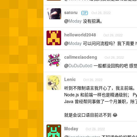
satoru
Oct 26, 2022
OP
@
Moday
没有招满。
helloworld2048
Oct 26, 2022
@
Moday
可以问问流程吗？我下周要 
callmexiaodeng
Oct 26, 2022
@
DuDuDu0o0
一般都没回购的吧 感
Lenic
Oct 26, 2022
听到不限制语言我开心了，我主前端。Node.
Node.js 和前端一样也是精通级别；
Java 曾经帮同事做了一个月兼职，除
就是会议口语目前达不到 😂
Moday
Oct 26, 2022
@
kangkangbuptcs
不知道你投的那个岗什