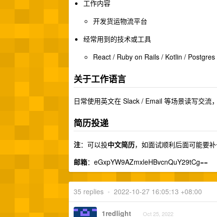
工作内容
开发货运物流平台
经常用到的技术或工具
React / Ruby on Rails / Kotlin / Postgre
关于工作语言
日常使用英文在 Slack / Email 等场景读
简历投递
注
：可以投
中文简历
，如面试顺利后面可能要补一份
邮箱
：eGxpYW9AZmxleHBvcnQuY29tCg==
35 replies
•
2022-10-27 16:05:13 +08:00
1redlight
Oct 25, 2022