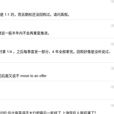
1
 1:1 的，而且期权还没回购过。请问真假。
2
据说一般半年内不会再重复推进。
2
 年时拿 1/4 ，之后每季度发一部分，4 年全部拿完。回购好像是没听说过，
2
说不 move to an offer
2
。
2
通过的 估计是英语不太行吧最后一轮挂了 上海现在人是招满了？