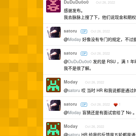
DuDuDu0o0
Oct 26, 2022
感谢发布。
我去脉脉上搜了下，他们说现金和期权是
satoru
Oct 26, 2022
OP
@
Moday
好像没有专门的规定，不过
satoru
Oct 26, 2022
OP
@
DuDuDu0o0
发的是 RSU ，满 1
我不是很了解。
Moday
Oct 26, 2022
@
satoru
哎 当时 HR 和我说都是通过的后面又
satoru
1
Oct 26, 2022
OP
@
Moday
盲猜还是有面试官给了 No 
Moday
Oct 26, 2022
@
satoru
HR 给我的反馈是五轮都是