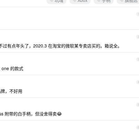
坑魂
Xbox
手柄
旗舰店
要吗？不过有点年头了，2020.3 在淘宝的微软某专卖店买的。箱说全。
one 的款式
品牌，不好用
ss 附带的白手柄，但没舍得卖😂