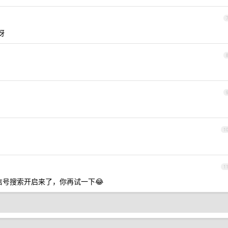
呀
1
1
号搜索开启来了，你再试一下😂