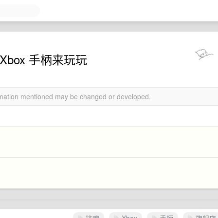
box 手柄来玩玩
ormation mentioned may be changed or developed.