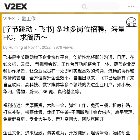
V2EX
酷工作
›
[字节跳动 - 飞书] 多地多岗位招聘，海量
HC，求简历～
By
Ruiming
at Nov 11, 2022 · 3978 views
飞书是字节跳动旗下企业协作平台，创新性地将即时沟通、日历、在
线文档、云盘、 音视频会议、工作台等功能整合于一体，覆盖企业高
频协作场景，让企业成员在一处即可实现高效的沟通、流畅的协作和
敏捷的管理，全方位提升企业效率。自推出以来，飞书已经拥有了来
自互联网、高科技、数字媒体等多个领域的先进企业用户，如小米、
华润，得物，蔚来、36 氪、真格基金等。
福利待遇：优厚薪资，六险一金，弹性工作，免费三餐，租房补贴，
打车补贴，带薪休假，休闲下午茶+不间断咖啡零食供应，扁平管理，
免费健身房，专业大牛多，晋升空间大，团队氛围好。
企业文化：追求极致，务实敢为，开放谦逊，坦诚清晰，始终创业