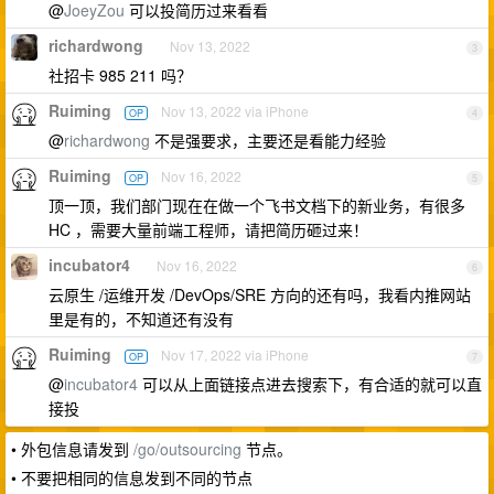
@
JoeyZou
可以投简历过来看看
richardwong
Nov 13, 2022
3
社招卡 985 211 吗？
Ruiming
Nov 13, 2022 via iPhone
OP
4
@
richardwong
不是强要求，主要还是看能力经验
Ruiming
Nov 16, 2022
OP
5
顶一顶，我们部门现在在做一个飞书文档下的新业务，有很多
HC ，需要大量前端工程师，请把简历砸过来！
incubator4
Nov 16, 2022
6
云原生 /运维开发 /DevOps/SRE 方向的还有吗，我看内推网站
里是有的，不知道还有没有
Ruiming
Nov 17, 2022 via iPhone
OP
7
@
incubator4
可以从上面链接点进去搜索下，有合适的就可以直
接投
• 外包信息请发到
/go/outsourcing
节点。
• 不要把相同的信息发到不同的节点