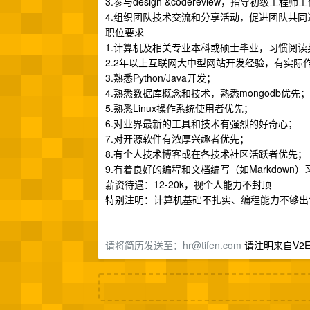
3.参与design &codereview，指导初级工程师
4.组织团队技术交流和分享活动，促进团队共同
职位要求
1.计算机及相关专业本科或硕士毕业，习惯阅读
2.2年以上互联网大中型网站开发经验，有实际
3.熟悉Python/Java开发；
4.熟悉数据库概念和技术，熟悉mongodb优先；
5.熟悉Linux操作系统使用者优先；
6.对业界最新的工具和技术有强烈的好奇心；
7.对开源软件有浓厚兴趣者优先；
8.有个人技术博客或在各技术社区活跃者优先；
9.有着良好的编程和文档编写（如Markdown
薪资待遇：12-20k，视个人能力不封顶
特别注明：计算机基础不扎实、编程能力不够出
请将简历发送至：
hr@tifen.com
请注明来自V2E