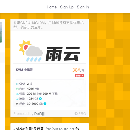
Home
Sign Up
Sign In
香港CN2,4H4G10M，月付69还有更多优惠机
型，稳定运营三年。
；
，
Promoted by
DeWjjj
PRO
• 外包信息请发到
/go/outsourcing
节