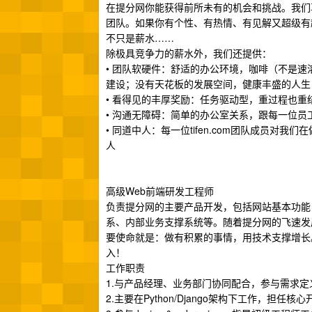
在提分网你能获得前所未有的机会和挑战。我们
团队。如果你有个性、有热情、有见解又超级有
不只是薪水……
除极具竞争力的薪水外，我们还提供：
• 团队软硬件：舒适的办公环境，咖啡（不是
建设；没有天花板的发展空间，健康丰盛的人生
• 看得见的丰厚奖励：任务驱动型，重过程也
• 沟通无障碍：简单的办公室关系，跟每一位员
• 同道中人：每一位tifen.com团队成员
人
高级Web前端研发工程师
负责提分网的主要产品开发，包括网站基本功能
系、内部业务支撑系统等。随着提分网的飞速发
要使命就是：做有积累的事情，用技术支撑增长
入！
工作职责
1.与产品经理、业务部门协同配合，参与需求
2.主要在Python/Django架构下工作，担