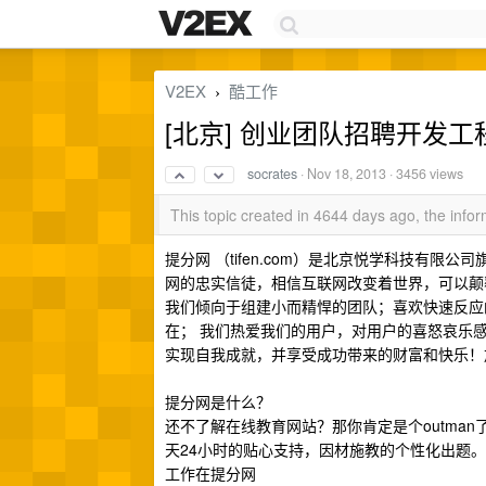
V2EX
酷工作
›
[北京] 创业团队招聘开发工
socrates
·
Nov 18, 2013
· 3456 views
This topic created in 4644 days ago, the inf
提分网 （tifen.com）是北京悦学科技有
网的忠实信徒，相信互联网改变着世界，可以颠
我们倾向于组建小而精悍的团队；喜欢快速反应
在； 我们热爱我们的用户，对用户的喜怒哀乐
实现自我成就，并享受成功带来的财富和快乐！
提分网是什么？
还不了解在线教育网站？那你肯定是个outman
天24小时的贴心支持，因材施教的个性化出题
工作在提分网