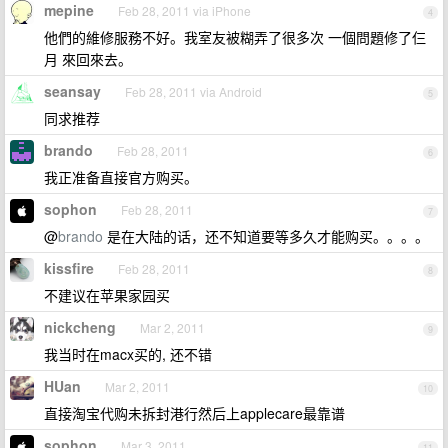
mepine
Feb 28, 2011 via iPhone
4
他們的維修服務不好。我室友被糊弄了很多次 一個問題修了仨
月 來回來去。
seansay
Feb 28, 2011 via Android
5
同求推荐
brando
Feb 28, 2011
6
我正准备直接官方购买。
sophon
Feb 28, 2011
7
@
brando
是在大陆的话，还不知道要等多久才能购买。。。。
kissfire
Feb 28, 2011
8
不建议在苹果家园买
nickcheng
Mar 2, 2011
9
我当时在macx买的, 还不错
HUan
Mar 2, 2011
10
直接淘宝代购未拆封港行然后上applecare最靠谱
sophon
Mar 3, 2011
11