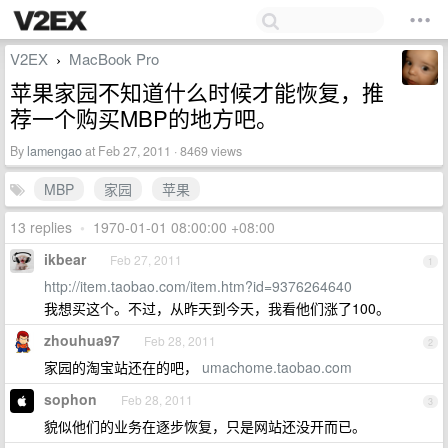
V2EX
MacBook Pro
›
苹果家园不知道什么时候才能恢复，推
荐一个购买MBP的地方吧。
By
lamengao
at Feb 27, 2011 · 8469 views
MBP
家园
苹果
13 replies
•
1970-01-01 08:00:00 +08:00
ikbear
Feb 27, 2011
1
http://item.taobao.com/item.htm?id=9376264640
我想买这个。不过，从昨天到今天，我看他们涨了100。
zhouhua97
Feb 28, 2011
2
家园的淘宝站还在的吧，
umachome.taobao.com
sophon
Feb 28, 2011
3
貌似他们的业务在逐步恢复，只是网站还没开而已。