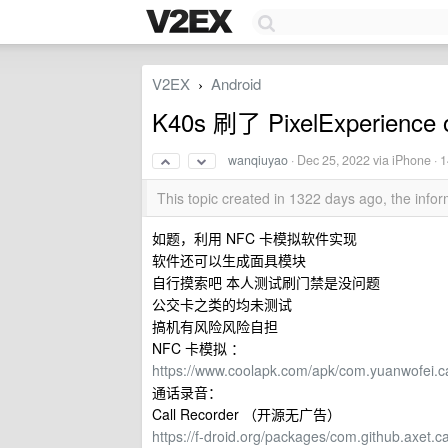
V2EX
Android
›
K40s 刷了 PixelExperi
wanqiuyao
·
Dec 25, 2022
via iPhone · 
This topic created in 1322 days ago, the inf
如题，利用 NFC 卡模拟软件实现
软件还可以生成面具模块
自行摸索吧 本人测试刷门禁是没问题
公交卡之类的均未测试
搞机有风险风险自担
NFC 卡模拟 ：
https://www.coolapk.com/apk/com.yuanwofei.c
通话录音：
Call Recorder （开源无广告）
https://f-droid.org/packages/com.github.axet.ca