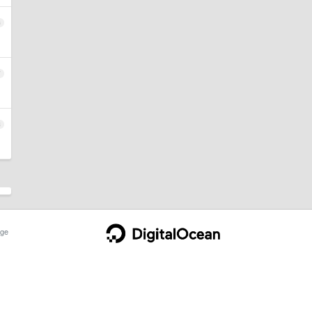
6
7
8
ge