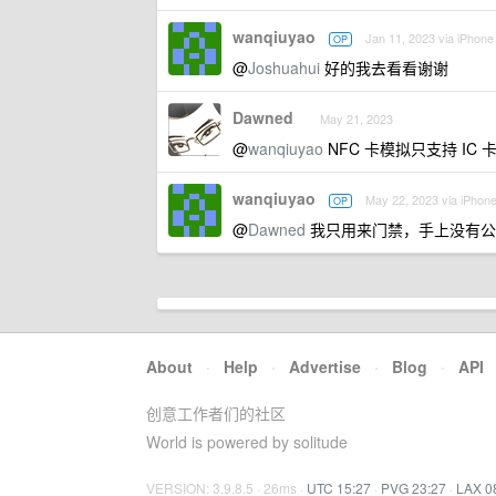
wanqiuyao
Jan 11, 2023 via iPhone
OP
@
Joshuahui
好的我去看看谢谢
Dawned
May 21, 2023
@
wanqiuyao
NFC 卡模拟只支持 I
wanqiuyao
May 22, 2023 via iPhon
OP
@
Dawned
我只用来门禁，手上没有公
About
·
Help
·
Advertise
·
Blog
·
API
创意工作者们的社区
World is powered by solitude
VERSION: 3.9.8.5 · 26ms ·
UTC 15:27
·
PVG 23:27
·
LAX 0