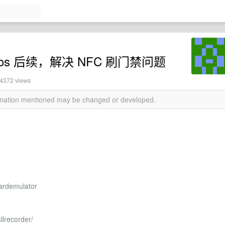
ence os 后续，解决 NFC 刷门禁问题
14372 views
ormation mentioned may be changed or developed.
ardemulator
llrecorder/