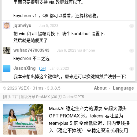
里面只要提到支持 via 改键就可以了。
keychron v1 ，Q5 都可以看看，还算比较稳。
jqtmviyu
Jan 5, 2023
3
把 win 和 alt 键帽对换下, 装个 karabiner 设置下.
然后就是随便买了
wuhao747003943
Jan 6, 2023 via iPhone
4
keychron 不二之选
JasonXing
Jan 6, 2023
OP
5
我本来想出掉这个键盘的，原来还可以换键帽然后映射一下）
© 2026 V2EX · 31ms · 3.9.8.5
About
·
Language
[源头工厂] 顶级万号 ProMAX $30 刀 Codex/GPT5
MuskAI 稳定生产力的源泉 💎超大源头
GPT PROMAX 池，tokens 吞吐量为
team/plus 5 倍 💎超低延迟，国内专线接
入（稳定不掉线） 💎稳定渠道长期使用