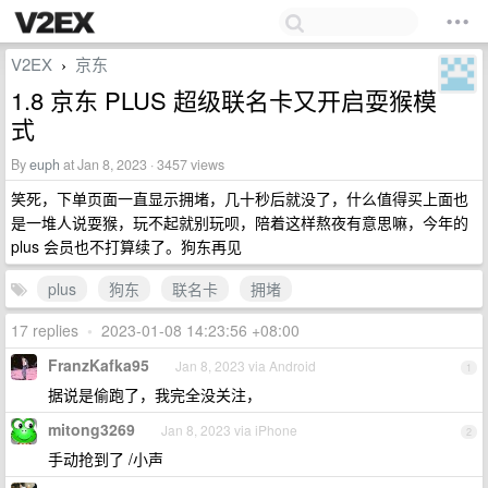
V2EX
京东
›
1.8 京东 PLUS 超级联名卡又开启耍猴模
式
By
euph
at Jan 8, 2023 · 3457 views
笑死，下单页面一直显示拥堵，几十秒后就没了，什么值得买上面也
是一堆人说耍猴，玩不起就别玩呗，陪着这样熬夜有意思嘛，今年的
plus 会员也不打算续了。狗东再见
plus
狗东
联名卡
拥堵
17 replies
•
2023-01-08 14:23:56 +08:00
FranzKafka95
Jan 8, 2023 via Android
1
据说是偷跑了，我完全没关注，
mitong3269
Jan 8, 2023 via iPhone
2
手动抢到了 /小声