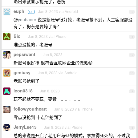
退出来就显示抢光了，悲伤
euph
Jan 8, 2023 via Android
OP
10
@
youbaoer
说是新账号很好抢，老账号抢不到，人工客服都没
有了，狗东是要垮了吗？
Bio
Jan 8, 2023 via iPhone
11
准点没抢的，老账号
pepsiwant
Jan 8, 2023
12
新账号很好抢 很符合互联网企业的做派😔
geniusy
Jan 8, 2023 via Android
13
老账号抢到了
leon0318
Jan 8, 2023
14
玩不起就不要玩，耍猴。。。。。。
followyourheart
Jan 8, 2023 via iPhone
15
零点没抢到 十点钟抢到了
JerryLee13
Jan 8, 2023 via iPhone
16
总的来说是开启了老用户与🐶的模式，拿捏得死死的。不过我