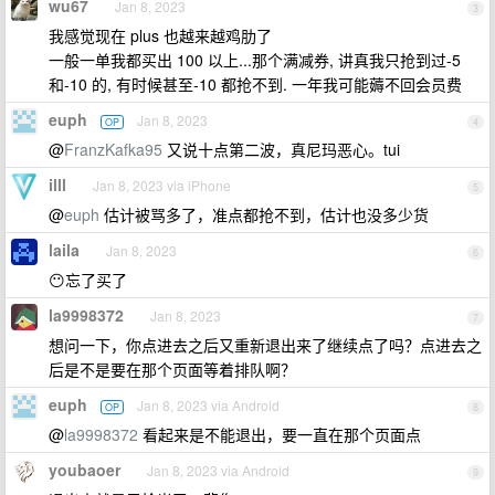
wu67
Jan 8, 2023
3
我感觉现在 plus 也越来越鸡肋了
一般一单我都买出 100 以上...那个满减券, 讲真我只抢到过-5
和-10 的, 有时候甚至-10 都抢不到. 一年我可能薅不回会员费
euph
Jan 8, 2023
OP
4
@
FranzKafka95
又说十点第二波，真尼玛恶心。tui
illl
Jan 8, 2023 via iPhone
5
@
euph
估计被骂多了，准点都抢不到，估计也没多少货
laila
Jan 8, 2023
6
😶忘了买了
la9998372
Jan 8, 2023
7
想问一下，你点进去之后又重新退出来了继续点了吗？点进去之
后是不是要在那个页面等着排队啊？
euph
Jan 8, 2023 via Android
OP
8
@
la9998372
看起来是不能退出，要一直在那个页面点
youbaoer
Jan 8, 2023 via Android
9