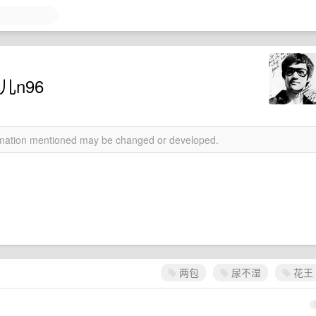
n96
ormation mentioned may be changed or developed.
两包
尿不湿
花王