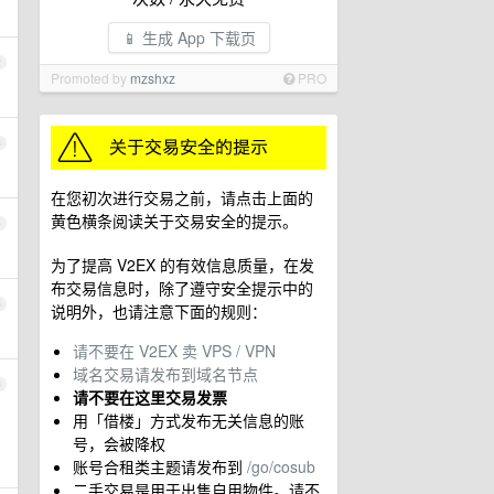
📱 生成 App 下载页
2
Promoted by
mzshxz
PRO
3
在您初次进行交易之前，请点击上面的
黄色横条阅读关于交易安全的提示。
4
为了提高 V2EX 的有效信息质量，在发
布交易信息时，除了遵守安全提示中的
5
说明外，也请注意下面的规则：
请不要在 V2EX 卖 VPS / VPN
域名交易请发布到域名节点
6
请不要在这里交易发票
用「借楼」方式发布无关信息的账
号，会被降权
账号合租类主题请发布到
/go/cosub
二手交易是用于出售自用物件。请不