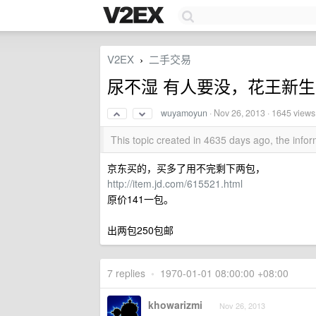
V2EX
二手交易
›
尿不湿 有人要没，花王新生儿
wuyamoyun
·
Nov 26, 2013
· 1645 views
This topic created in 4635 days ago, the inf
京东买的，买多了用不完剩下两包，
http://item.jd.com/615521.html
原价141一包。
出两包250包邮
7 replies
•
1970-01-01 08:00:00 +08:00
khowarizmi
Nov 26, 2013