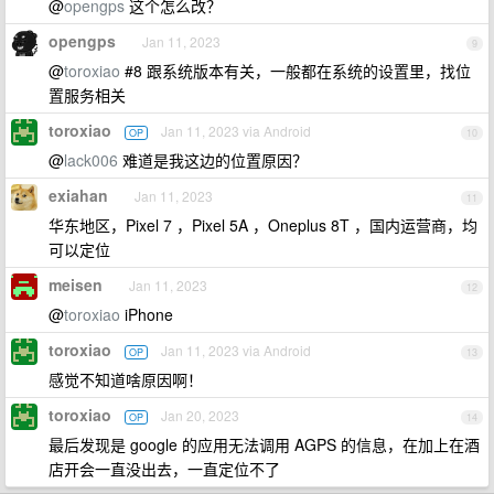
@
opengps
这个怎么改？
opengps
Jan 11, 2023
9
@
toroxiao
#8 跟系统版本有关，一般都在系统的设置里，找位
置服务相关
toroxiao
Jan 11, 2023 via Android
OP
10
@
lack006
难道是我这边的位置原因？
exiahan
Jan 11, 2023
11
华东地区，Pixel 7 ，Pixel 5A ，Oneplus 8T ，国内运营商，均
可以定位
meisen
Jan 11, 2023
12
@
toroxiao
iPhone
toroxiao
Jan 11, 2023 via Android
OP
13
感觉不知道啥原因啊！
toroxiao
Jan 20, 2023
OP
14
最后发现是 google 的应用无法调用 AGPS 的信息，在加上在酒
店开会一直没出去，一直定位不了