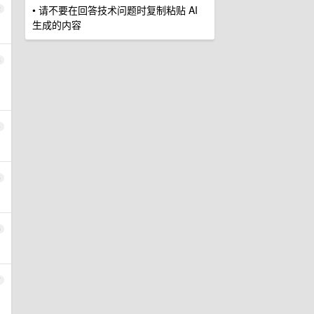
• 请不要在回答技术问题时复制粘贴 AI
2
生成的内容
3
4
5
6
7