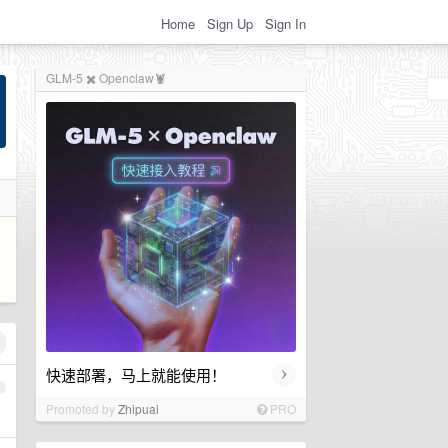
Home
Sign Up
Sign In
GLM-5 ✖️ Openclaw🦞
›
快速部署，马上就能使用！
1
Promoted by
Zhipuai
PRO