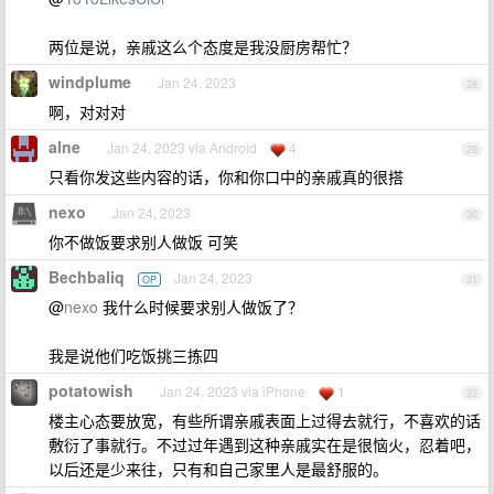
两位是说，亲戚这么个态度是我没厨房帮忙？
windplume
Jan 24, 2023
28
啊，对对对
alne
Jan 24, 2023 via Android
4
29
只看你发这些内容的话，你和你口中的亲戚真的很搭
nexo
Jan 24, 2023
30
你不做饭要求别人做饭 可笑
Bechbaliq
Jan 24, 2023
OP
31
@
nexo
我什么时候要求别人做饭了？
我是说他们吃饭挑三拣四
potatowish
Jan 24, 2023 via iPhone
1
32
楼主心态要放宽，有些所谓亲戚表面上过得去就行，不喜欢的话
敷衍了事就行。不过过年遇到这种亲戚实在是很恼火，忍着吧，
以后还是少来往，只有和自己家里人是最舒服的。