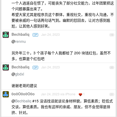
一个人逍遥自在惯了，可能丧失了部分社交能力，过年团聚把这
个问题暴露出来了。
希望大家尤其是程序员这个群体，重视社交，重视与人沟通，不
要被亲戚的一句话两句话气到。幽默的怼回去，让对方感到尴
尬，让其他人感到好笑。
Bechbaliq
Jan 24, 2023
OP
19
@
renmu
另外年三十，3 个孩子每个人我都给了 200 块钱红包，虽然不
多，也算是个红包吧
Bechbaliq
Jan 24, 2023
OP
20
@
gbdxl
谢谢老哥的建议
0o0O0o0O0o
Jan 24, 2023 via iPhone
1
21
@
Bechbaliq
#15 没话找话就谈论身材样貌，算低素质；贬低式
交谈，算低素质。我也有这样的亲戚、朋友，但不会觉得是排
挤、针对。