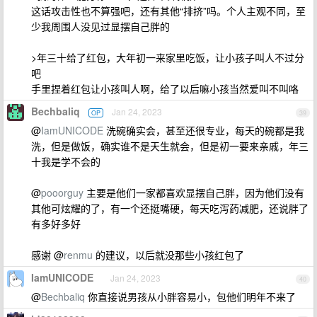
这话攻击性也不算强吧，还有其他“排挤”吗。个人主观不同，至
少我周围人没见过显摆自己胖的
>年三十给了红包，大年初一来家里吃饭，让小孩子叫人不过分
吧
手里捏着红包让小孩叫人啊，给了以后嘛小孩当然爱叫不叫咯
Bechbaliq
Jan 24, 2023
OP
39
@
IamUNICODE
洗碗确实会，甚至还很专业，每天的碗都是我
洗，但是做饭，确实谁不是天生就会，但是初一要来亲戚，年三
十我是学不会的
@
pooorguy
主要是他们一家都喜欢显摆自己胖，因为他们没有
其他可炫耀的了，有一个还挺嘴硬，每天吃泻药减肥，还说胖了
有多好多好
感谢 @
renmu
的建议，以后就没那些小孩红包了
IamUNICODE
Jan 24, 2023
40
@
Bechbaliq
你直接说男孩从小胖容易小，包他们明年不来了