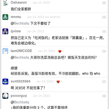
Oshawott
Jan 24, 2023
33
我们全家都胖
renmu
Jan 24, 2023 via Android
34
@
Bechbaliq
下次不要给了
iprime
Jan 24, 2023
35
把自己定义为「吃闲饭的」老家话就做「窝囊废」。百无一用，
难免会被边缘化。
IamUNICODE
Jan 24, 2023
1
36
@
Bechbaliq
大哥你洗菜洗碗总会吧？做饭天生就会的吗？
顺便
经验告诉我，直接冷脸很有效，不冷脸就翻脸，who 怕 who
xu45525584
Jan 24, 2023
1
37
啊 对对对 不就完事了？
pooorguy
Jan 24, 2023
38
@
Bechbaliq
>我的体重能分你 3 个，这算不算排挤