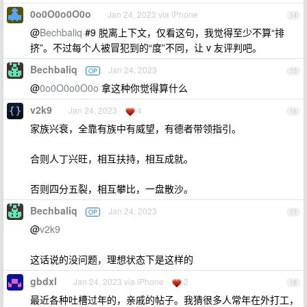
0o0O0o0O0o
Jan 24, 2023 via iPhone
14
@
Bechbaliq
#9 脱离上下文，仅看这句，我觉得至少不算“排
挤”。不过每个人被冒犯到的“度”不同，让 v 友评判吧。
Bechbaliq
Jan 24, 2023
OP
15
@
0o0O0o0O0o
拿这种你觉得算什么
v2k9
Jan 24, 2023
4
16
家族兴衰，全靠有族中有威望，有德者带领指引。
合则人丁兴旺，相互扶持，相互成就。
否则四分五裂，相互攀比，一盘散沙。
Bechbaliq
Jan 24, 2023
OP
17
@
v2k9
这话说的没问题，理想状态下是这样的
gbdxl
Jan 24, 2023 via iPhone
2
18
最近各种吐槽过年的，亲戚的帖子。我猜很多人常年在外打工，