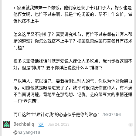
> 家里就我妹妹一个做饭，他们家还来了十几口子人，好歹也是
他侄女啊，也忙不过来啊，我是个吃闲饭的，帮不上什么忙，做
饭也搭不上手
怎么这里又不讲礼了？真要讲究礼节，再忙不过来哪有让客人帮
厨的道理？你怎么就搭不上手了？摘菜洗菜端菜布置餐具有技术
门槛？
很多长辈没话找话时就是爱说人瘦让人多吃点，我也觉得这很不
好，但是“排挤”？要不你详细说说什么叫“排挤”？
严以待人，宽以律己。靠着揣测生别人的气，你以为他对你翻白
眼，可能他就是眼睛进蚊子了。我平时很讨厌你这种人，有不满
不当面说清楚，背地里在那乱想、记仇。芝麻绿豆大的事情还赚
一句“老东西”。
而且这种“世界针对我”的心态似乎是你的常态：
/t/907496
Bechbaliq
Jan 24, 2023
OP
8
@
haiyang416