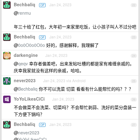
Bechbaliq
Jan 24, 2023
OP
22
@
renmu
年三十给了红包，大年初一来家里吃饭，让小孩子叫人不过分吧
Bechbaliq
Jan 24, 2023
OP
23
@
0o0O0o0O0o
好的，感谢解释，我理解了
darkengine
Jan 24, 2023
24
@
qeqv
幸存者偏差吧，出来发帖吐槽的都是家有难缠亲戚的。
庆幸我家就没有这样的亲戚，哈哈。
never2023
Jan 24, 2023 via Android
25
@
Bechbaliq
你不可以洗菜 切菜 看看有什么能帮忙的吗？？？
YoYoLikesCiCi
Jan 24, 2023
26
不会做菜不会洗菜、切菜吗？不会帮忙剥蒜、洗好的菜分盘装一
下方便下锅吗？
Bechbaliq
Jan 24, 2023
OP
27
@
never2023
@
YoYoLikesCiCi