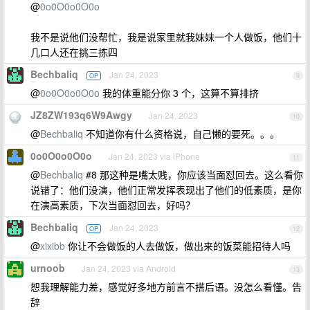
@
0o0O0o0O0o
我不是说他们没帮忙，我是说家里就我妹妹一个人做饭，他们十
几口人还在挑三拣四
Bechbaliq
Jan 24, 2023
OP
9
@
0o0O0o0O0o
我的体重能分你 3 个，这算不算排挤
JZ8ZW193q6W9Awgy
Jan 24, 2023
10
@
Bechbaliq
不知道你有什么资格说，自己懒的要死。。。
0o0O0o0O0o
Jan 24, 2023 via iPhone
11
@
Bechbaliq
#8 那这种是嘴太贱，你应该当面怼回去。这么看你
说错了：他们没演，他们正常发挥表现出了他们的低素质，是你
在演高素质，下次当面怼回去，好吗？
Bechbaliq
Jan 24, 2023
OP
12
@
xixibb
你让不会做饭的人去做饭，做出来的饭菜能招待人吗
urnoob
Jan 24, 2023 via Android
13
恕我理解能力差，感觉好多地方前言不搭后语。没怎么看懂。告
辞