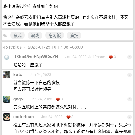
我也没说过他们多胖如何如何
像这些亲戚喜欢指指点点别人高矮胖瘦的，md 实在不想来往，我又
不会演戏，看见他们我整个人都应激了
亲戚
演戏
吃闲饭
演技
45 replies
•
2023-01-25 10:17:08 +08:00
UXha45veSNpWCwZR
Jan 24, 2023 via iPhone
3
1
哈哈哈，应激了
koto
Jan 24, 2023
2
就当锻炼一下自己的演技
回去还可以对付领导
qeqv
Jan 24, 2023
3
3
怎么互联网上的亲戚都这么难对付。。。
coderluan
Jan 24, 2023
3
4
楼主有没有想过人家可能平时就都这样，并不是针对你，只是你
自己不习惯与这类人相处，那么无论对方有什么问题，本来都和