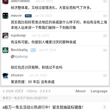
id80108900
Jan 24, 2023
41
经济整体差，又经过疫情洗礼，大家反而和气了许多。
mauve
Jan 24, 2023
PRO
42
其实我比较好奇发达地区的亲戚是什么样子的，本站有没有上海
本地人出来讲一下帮我们破除一下刻板印象
tcpdump
Jan 25, 2023
43
有没有可能，你是别人嘴里讨厌的那种亲戚
Bechbaliq
Jan 25, 2023
OP
44
@
tcpdump
给红包还讨厌我啊，和钱过不去吗
shuson
Jan 25, 2023
45
某浪热搜：20 年后 没有亲戚
© 2026 V2EX · 100ms · 3.9.8.5
About
·
Language
券商万一免五开户活动火热进行中！
›
a股万一免五活动火热进行中！留言就抽鼠标键盘！