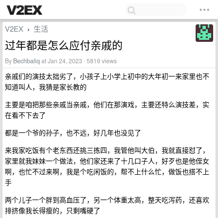
V2EX
生活
›
过年都是怎么应付亲戚的
By
Bechbaliq
at Jan 24, 2023 · 5819 views
亲戚们的演技太拙劣了，小孩子上小学上初中的大年初一来家里也不
知道叫人，我猜是家长教的
主要是咱把那些亲戚当亲戚，他们在那演戏，主要还特么演技差，实
在看不下去了
都是一个爷的孙子，也不远，好几年也没见了
来我家吃饭有个老东西还挑三拣四，我管他叫大伯，我就直接怼了，
家里就我妹妹一个做法，他们家还来了十几口子人，好歹也是他侄女
啊，也忙不过来啊，我是个吃闲饭的，帮不上什么忙，做饭也搭不上
手
两个儿子一个胖到高血压了，另一个体重太高，整天吃泻药，还喜欢
排挤像我长得瘦的，只剩嘴硬了