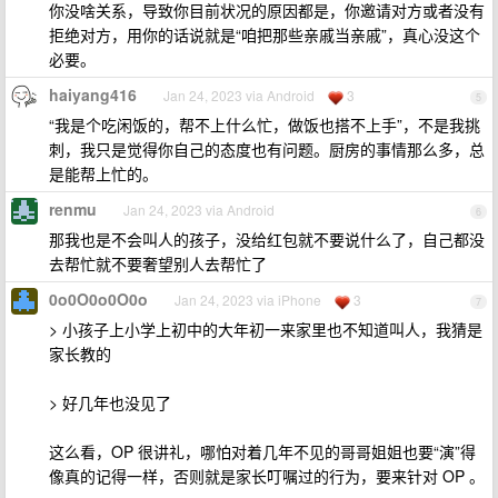
你没啥关系，导致你目前状况的原因都是，你邀请对方或者没有
拒绝对方，用你的话说就是“咱把那些亲戚当亲戚”，真心没这个
必要。
haiyang416
Jan 24, 2023 via Android
3
5
“我是个吃闲饭的，帮不上什么忙，做饭也搭不上手”，不是我挑
刺，我只是觉得你自己的态度也有问题。厨房的事情那么多，总
是能帮上忙的。
renmu
Jan 24, 2023 via Android
6
那我也是不会叫人的孩子，没给红包就不要说什么了，自己都没
去帮忙就不要奢望别人去帮忙了
0o0O0o0O0o
Jan 24, 2023 via iPhone
3
7
> 小孩子上小学上初中的大年初一来家里也不知道叫人，我猜是
家长教的
> 好几年也没见了
这么看，OP 很讲礼，哪怕对着几年不见的哥哥姐姐也要“演”得
像真的记得一样，否则就是家长叮嘱过的行为，要来针对 OP 。