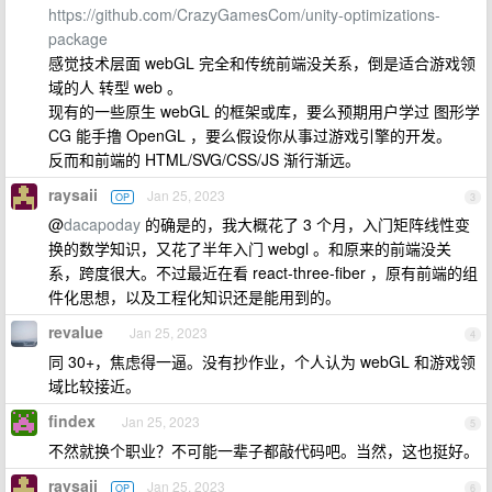
https://github.com/CrazyGamesCom/unity-optimizations-
package
感觉技术层面 webGL 完全和传统前端没关系，倒是适合游戏领
域的人 转型 web 。
现有的一些原生 webGL 的框架或库，要么预期用户学过 图形学
CG 能手撸 OpenGL ，要么假设你从事过游戏引擎的开发。
反而和前端的 HTML/SVG/CSS/JS 渐行渐远。
raysaii
Jan 25, 2023
OP
3
@
dacapoday
的确是的，我大概花了 3 个月，入门矩阵线性变
换的数学知识，又花了半年入门 webgl 。和原来的前端没关
系，跨度很大。不过最近在看 react-three-fiber ，原有前端的组
件化思想，以及工程化知识还是能用到的。
revalue
Jan 25, 2023
4
同 30+，焦虑得一逼。没有抄作业，个人认为 webGL 和游戏领
域比较接近。
findex
Jan 25, 2023
5
不然就换个职业？不可能一辈子都敲代码吧。当然，这也挺好。
raysaii
Jan 25, 2023
OP
6