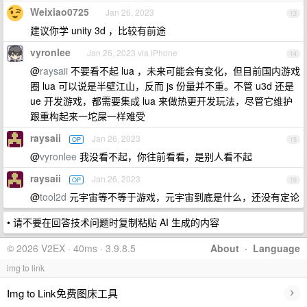
Weixiao0725
Jan 26, 2023
13
建议你学 unity 3d ，比较有前途
vyronlee
Jan 26, 2023 via iPhone
14
@
raysaii
不要看不起 lua ，未来可能会有变化，但目前国内游戏
圈 lua 可以说是半壁江山，反而 js 份量并不重。不管 u3d 还是
ue 开发游戏，都需要集成 lua 来做热更开发玩法，尽管它维护
跟重构起来一坨屎一样难受
raysaii
Jan 26, 2023
OP
15
@
vyronlee
我没看不起，你往前看看，是别人看不起
raysaii
Jan 26, 2023
OP
16
@
tool2d
元宇宙等不等于游戏，元宇宙到底是什么，还没有定论
• 请不要在回答技术问题时复制粘贴 AI 生成的内容
© 2026 V2EX · 40ms · 3.9.8.5
About
·
Language
img to link
›
Img to Link免费图床工具