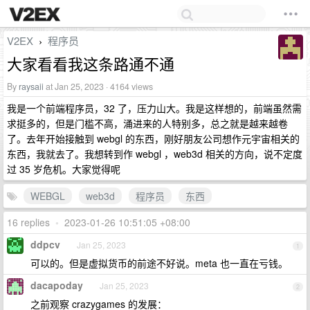
V2EX
程序员
›
大家看看我这条路通不通
By
raysaii
at Jan 25, 2023 · 4164 views
我是一个前端程序员，32 了，压力山大。我是这样想的，前端虽然需
求挺多的，但是门槛不高，涌进来的人特别多，总之就是越来越卷
了。去年开始接触到 webgl 的东西，刚好朋友公司想作元宇宙相关的
东西，我就去了。我想转到作 webgl ，web3d 相关的方向，说不定度
过 35 岁危机。大家觉得呢
WEBGL
web3d
程序员
东西
16 replies
•
2023-01-26 10:51:05 +08:00
ddpcv
Jan 25, 2023
1
可以的。但是虚拟货币的前途不好说。meta 也一直在亏钱。
dacapoday
Jan 25, 2023
2
之前观察 crazygames 的发展：