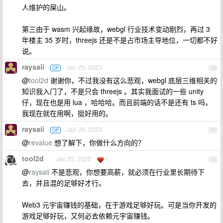
人维护的屎山。
第三由于 wasm 兴起缘故，webgl 行业技术变动剧烈，再过 3
年楼主 35 岁时，threejs 还是不是占市场主导地位，一切都不好
说。
raysaii
Jan 25, 2023
OP
10
@
tool2d
谢谢你，不过我没有这么悲观，webgl 底层三维相关的
知识我入门了，不是只会 threejs 。其实我面试的一些 unity
仔，现在也是用 lua ，哈哈哈。而且前端的话不是还有 ts 吗，
我现在就在用啊，挺好用的。
raysaii
Jan 25, 2023
OP
11
@
revalue
想了解下，你做什么方向的？
tool2d
Jan 25, 2023
1
12
@
raysaii
不是悲观，你想要高薪，就必须在行业里长期待下
去，并且混的足够好才行。
Web3 元宇宙赚钱的基础，在于游戏足够好玩。可是当你开发的
游戏足够好玩，又何必去依赖元宇宙赚钱。