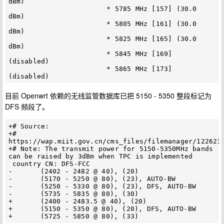
dBm)

                        * 5785 MHz [157] (30.0 
dBm)

                        * 5805 MHz [161] (30.0 
dBm)

                        * 5825 MHz [165] (30.0 
dBm)

                        * 5845 MHz [169] 
(disabled)

                        * 5865 MHz [173] 
目前 Openwrt 依赖的无线监管数据库已把 5150 - 5350 整段标记为
DFS 频段了。
+# Source:

+# 
https://wap.miit.gov.cn/cms_files/filemanager/1226211
+# Note: The transmit power for 5150-5350MHz bands 
can be raised by 3dBm when TPC is implemented

 country CN: DFS-FCC

-	(2402 - 2482 @ 40), (20)

-	(5170 - 5250 @ 80), (23), AUTO-BW

-	(5250 - 5330 @ 80), (23), DFS, AUTO-BW

-	(5735 - 5835 @ 80), (30)

+	(2400 - 2483.5 @ 40), (20)

+	(5150 - 5350 @ 80), (20), DFS, AUTO-BW
