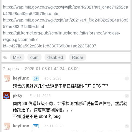
https://wap.miit.gov.cn/zwgk/zcwj/wjfb/tz/art/2021/art_e4ae71252ea
b42928daf0ea620976e4e.html
https://wap.miit.gov.cn/zwgk/zcjd/art/2021/art_f9d24f82c2b24a16b3
57ae883f21a65e.html
https://git.kernel.org/pub/scm/linux/kernel/git/sforshee/wireless-
regdb.git/commit/?
id=e427ff2a592e26fc1e8336769b9a1ad223f6f697
MHz
dbm
disabled
Radar
7 replies
•
2025-01-06 01:42:24 +08:00
keyfunc
Feb 8, 2023
OP
1
现售的机器这几个信道是不是已经强制打开 DFS 了？
jikky
Feb 11, 2023
2
国内 36 信道超级不稳，经常检测到附近说有雷达信号，然后就
给跃迁了。速度就变得贼慢。。。
不知道是不是 ubnt 的 bug
keyfunc
Feb 11, 2023
OP
3