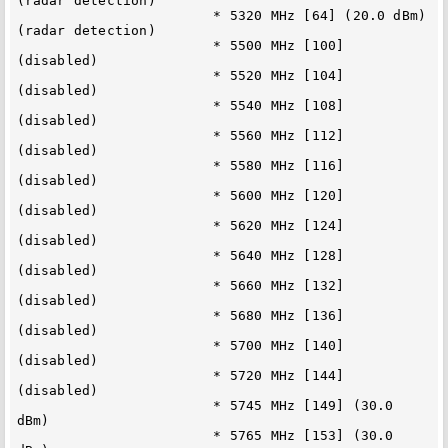
(radar detection)

                        * 5320 MHz [64] (20.0 dBm) 
(radar detection)

                        * 5500 MHz [100] 
(disabled)

                        * 5520 MHz [104] 
(disabled)

                        * 5540 MHz [108] 
(disabled)

                        * 5560 MHz [112] 
(disabled)

                        * 5580 MHz [116] 
(disabled)

                        * 5600 MHz [120] 
(disabled)

                        * 5620 MHz [124] 
(disabled)

                        * 5640 MHz [128] 
(disabled)

                        * 5660 MHz [132] 
(disabled)

                        * 5680 MHz [136] 
(disabled)

                        * 5700 MHz [140] 
(disabled)

                        * 5720 MHz [144] 
(disabled)

                        * 5745 MHz [149] (30.0 
dBm)

                        * 5765 MHz [153] (30.0 