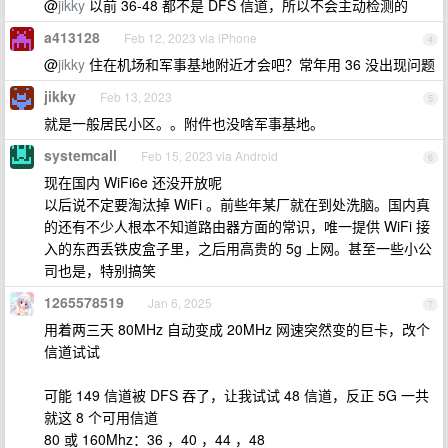
@
jikky
以前 36-48 都不是 DFS 信道，所以不会主动检测的
a413128
Feb 12, 2023 via iPhone
4
@
jikky
住在机场和军事基地附近才会吧？常年用 36 没出现问题
jikky
Feb 13, 2023
5
就是一般居民小区。。附件也没啥军事基地。
systemcall
Feb 15, 2023 via Android
6
现在国内 WiFi6e 还没开放呢
以后说不定要淘汰掉 WiFi 。前些年某厂就在到处洗脑。国内真
的还有不少人根本不知道路由器方面的常识，唯一提供 WiFi 接
入的东西丢铁皮盒子里，之后用高贵的 5g 上网。甚至一些小公
司也是，特别搞笑
1265578519
Jan 6, 2025
7
用着两三天 80MHz 自动变成 20MHz 网速突然变的巨卡，改个
信道试试
可能 149 信道被 DFS 吞了，让我试试 48 信道，反正 5G 一共
就这 8 个可用信道
80 或 160Mhz：36 ，40 ，44 ，48