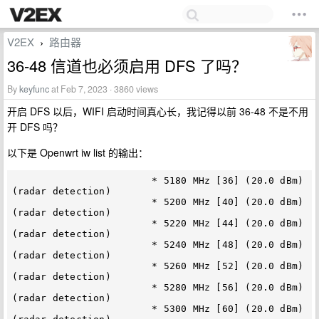
V2EX
路由器
›
36-48 信道也必须启用 DFS 了吗？
By
keyfunc
at Feb 7, 2023 · 3860 views
开启 DFS 以后，WIFI 启动时间真心长，我记得以前 36-48 不是不用
开 DFS 吗？
以下是 Openwrt iw list 的输出：
                        * 5180 MHz [36] (20.0 dBm) 
(radar detection)

                        * 5200 MHz [40] (20.0 dBm) 
(radar detection)

                        * 5220 MHz [44] (20.0 dBm) 
(radar detection)

                        * 5240 MHz [48] (20.0 dBm) 
(radar detection)

                        * 5260 MHz [52] (20.0 dBm) 
(radar detection)

                        * 5280 MHz [56] (20.0 dBm) 
(radar detection)

                        * 5300 MHz [60] (20.0 dBm) 