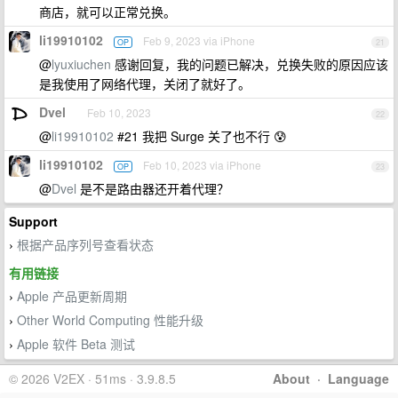
商店，就可以正常兑换。
li19910102
Feb 9, 2023 via iPhone
OP
21
@
lyuxiuchen
感谢回复，我的问题已解决，兑换失败的原因应该
是我使用了网络代理，关闭了就好了。
Dvel
Feb 10, 2023
22
@
li19910102
#21 我把 Surge 关了也不行 😰
li19910102
Feb 10, 2023 via iPhone
OP
23
@
Dvel
是不是路由器还开着代理？
Support
根据产品序列号查看状态
›
有用链接
Apple 产品更新周期
›
Other World Computing 性能升级
›
Apple 软件 Beta 测试
›
© 2026 V2EX · 51ms · 3.9.8.5
About
·
Language