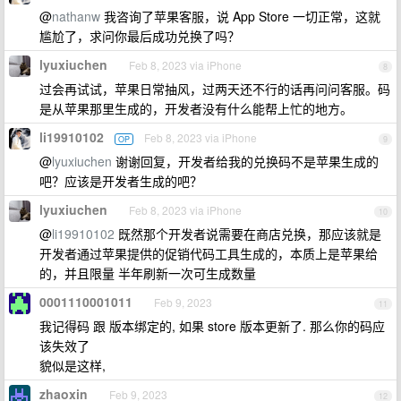
@
nathanw
我咨询了苹果客服，说 App Store 一切正常，这就
尴尬了，求问你最后成功兑换了吗？
lyuxiuchen
Feb 8, 2023 via iPhone
8
过会再试试，苹果日常抽风，过两天还不行的话再问问客服。码
是从苹果那里生成的，开发者没有什么能帮上忙的地方。
li19910102
Feb 8, 2023 via iPhone
OP
9
@
lyuxiuchen
谢谢回复，开发者给我的兑换码不是苹果生成的
吧？应该是开发者生成的吧？
lyuxiuchen
Feb 8, 2023 via iPhone
10
@
li19910102
既然那个开发者说需要在商店兑换，那应该就是
开发者通过苹果提供的促销代码工具生成的，本质上是苹果给
的，并且限量 半年刷新一次可生成数量
0001110001011
Feb 9, 2023
11
我记得码 跟 版本绑定的, 如果 store 版本更新了. 那么你的码应
该失效了
貌似是这样,
zhaoxin
Feb 9, 2023
12