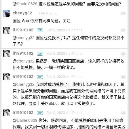
@
Daniel0829
这么说确定是苹果的问题？而非兑换码的问题？
chenyg32
Feb 9, 2023
16
国区 App 依然有同样问题。关注
li19910102
Feb 9, 2023 via iPhone
OP
17
@
chenyg32
国区也兑换不了吗？是任何软件的兑换码都兑换不
了吗？
li19910102
Feb 9, 2023 via iPhone
OP
18
@
chenyg32
果然是，我切换回国区商店，输入同样的兑换码依
旧不能兑换，提示一模一样的错误。
li19910102
Feb 9, 2023 via iPhone
OP
19
@
chenyg32
我刚才成功兑换了，我找到出现报错的原因了，其
实不是苹果服务器的问题，而是我在国外代理网络的环境下兑换
的，故报只能在你的国家商店内兑换这个此错误，我关闭了路由
器代理，登录上美区商店，就可以正常兑换了。
li19910102
Feb 9, 2023 via iPhone
OP
20
@
Daniel0829
你好，感谢回复，不能兑换的原因是使用了网络
代理，我关闭一切番羽的代理程序，用国内的网络环境登陆美区