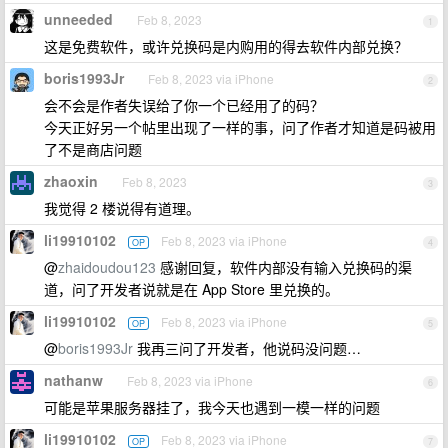
unneeded
Feb 8, 2023
1
这是免费软件，或许兑换码是内购用的得去软件内部兑换？
boris1993Jr
Feb 8, 2023 via iPhone
2
会不会是作者失误给了你一个已经用了的码？
今天正好另一个帖里出现了一样的事，问了作者才知道是码被用
了不是商店问题
zhaoxin
Feb 8, 2023
3
我觉得 2 楼说得有道理。
li19910102
Feb 8, 2023 via iPhone
OP
4
@
zhaidoudou123
感谢回复，软件内部没有输入兑换码的渠
道，问了开发者说就是在 App Store 里兑换的。
li19910102
Feb 8, 2023 via iPhone
OP
5
@
boris1993Jr
我再三问了开发者，他说码没问题…
nathanw
Feb 8, 2023 via iPhone
6
可能是苹果服务器挂了，我今天也遇到一模一样的问题
li19910102
Feb 8, 2023 via iPhone
OP
7