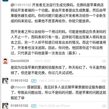
@
li19910102
开发者无法自行生成兑换码。兑换码是苹果商店
网站开发者端的一个功能。是由开发者提出生成数量，然后由苹
果服务器生成的。你的问题只能通过开发者再次给你一个全新生
成的码来验证。如果他不愿意再给你，你就只能放弃。
而开发者之所以会给你一个用过的码。可能是他那边负责发码的
人不止一个，而码表却只有一张，这样就可能出现某人将码发出
去之后，另一个人却不知道已经发出去的情况。而这个码被谁用
了，开发者也没法追踪。因此，你问他，他回答你这个码没用
过，只代表这个码他是第一次发出去（最多）。
Daniel0829
Feb 9, 2023
13
是因为垃圾苹果的票据校验服务挂了，昨天标红了，今天虽然标
绿了，但还是不能兑换，你过几天试试吧。
li19910102
Feb 9, 2023 via iPhone
OP
14
@
zhaoxin
感谢回复，我见好多人说近期苹果票据验证服务器挂
了，导致此问题出现，所以不是码的问题，而是苹果的问题这就
尴尬了😅
li19910102
Feb 9, 2023 via iPhone
OP
15