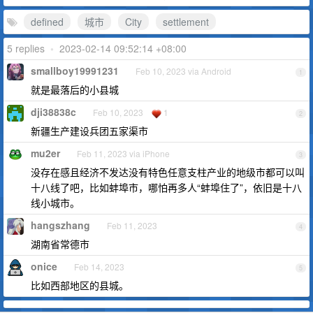
defined
城市
City
settlement
5 replies
•
2023-02-14 09:52:14 +08:00
smallboy19991231
Feb 10, 2023 via Android
1
就是最落后的小县城
dji38838c
Feb 10, 2023
1
2
新疆生产建设兵团五家渠市
mu2er
Feb 11, 2023 via iPhone
3
没存在感且经济不发达没有特色任意支柱产业的地级市都可以叫
十八线了吧，比如蚌埠市，哪怕再多人“蚌埠住了”，依旧是十八
线小城市。
hangszhang
Feb 11, 2023
4
湖南省常德市
onice
Feb 14, 2023
5
比如西部地区的县城。