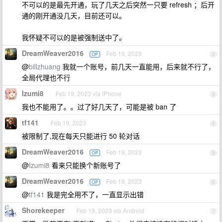
不可以的是最先开通，玩了几天之后突然一只要 refresh ；后开
通的刚开通没几天，目前还可以。
我怀疑不可以的是被强制送中了。
DreamWeaver2016
Feb 19, 2023
OP
2
@
billzhuang
我就一个账号，前几天一直能用，后来就不行了，
全局代理也不行
Izumi8
Feb 19, 2023 via iPhone
3
我也不能用了。。过了好几天了，可能是被 ban 了
tf141
Feb 19, 2023
4
被限制了,现在每天只能进行 50 轮对话
DreamWeaver2016
Feb 19, 2023
OP
5
@
Izumi8
看来只能换个新账号了
DreamWeaver2016
Feb 19, 2023
OP
6
@
tf141
我是完全用不了，一直显示出错
Shorekeeper
Feb 19, 2023 via Android
7