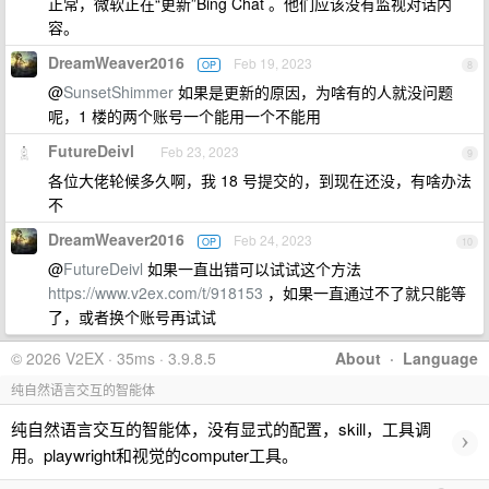
正常，微软正在“更新”Bing Chat 。他们应该没有监视对话内
容。
DreamWeaver2016
Feb 19, 2023
OP
8
@
SunsetShimmer
如果是更新的原因，为啥有的人就没问题
呢，1 楼的两个账号一个能用一个不能用
FutureDeivl
Feb 23, 2023
9
各位大佬轮候多久啊，我 18 号提交的，到现在还没，有啥办法
不
DreamWeaver2016
Feb 24, 2023
OP
10
@
FutureDeivl
如果一直出错可以试试这个方法
https://www.v2ex.com/t/918153
，如果一直通过不了就只能等
了，或者换个账号再试试
© 2026 V2EX · 35ms · 3.9.8.5
About
·
Language
纯自然语言交互的智能体
纯自然语言交互的智能体，没有显式的配置，skill，工具调
›
用。playwright和视觉的computer工具。