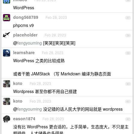
36
WordPress
dong568789
Feb 28, 2023
37
phpcms v9
placeholder
Feb 28, 2023
38
@
fengyouming
[笑哭][笑哭][笑哭]
learnshare
Feb 28, 2023
39
WordPress 之类的比较成熟
或者干脆 JAMStack （写 Markdown 编译为静态页面
koto
Feb 28, 2023
40
Wordpress 甚至你都不用自己搭建
koto
Feb 28, 2023
41
@
fengyouming
没记错的话人民大学的网站就是 wordpress
eason1874
Feb 28, 2023
42
没有比 WordPress 更合适的，上手简单，生态庞大，不只是主
题插件，人才储备也多得是