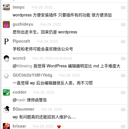
imnpc
Feb 28, 2023
22
wordpress 方便安装插件 只要插件有的功能 很方便添加
guzhideyu
Feb 28, 2023
23
愿你出走半生，回来仍是 wordpress
Pipecraft
Feb 28, 2023
24
学校和老师可能会喜欢微信公众号
acctv2
Feb 28, 2023 via Android
25
@
littlewing
我觉得 WordPress 编辑器明显比 md 上手难度大
QUC062IzY3M1Y6dg
Feb 28, 2023
26
一直觉得 wp 后台编辑器很反人类，用不习惯
codder
Feb 28, 2023
27
@
nash
律师函警告
BQsummer
Feb 28, 2023
28
wp 有问题真的还能招到人维护么....
krixaar
Feb 28, 2023
1
29