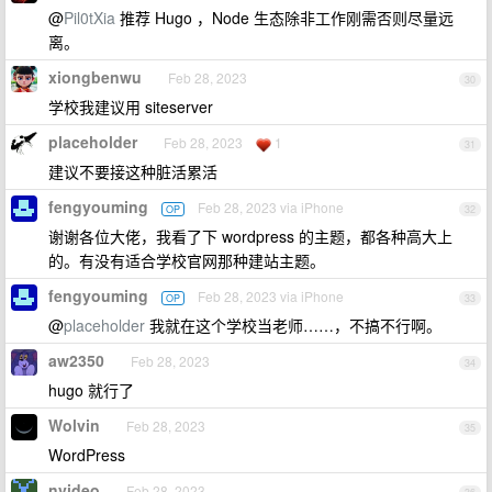
@
Pil0tXia
推荐 Hugo ，Node 生态除非工作刚需否则尽量远
离。
xiongbenwu
Feb 28, 2023
30
学校我建议用 siteserver
placeholder
Feb 28, 2023
1
31
建议不要接这种脏活累活
fengyouming
Feb 28, 2023 via iPhone
OP
32
谢谢各位大佬，我看了下 wordpress 的主题，都各种高大上
的。有没有适合学校官网那种建站主题。
fengyouming
Feb 28, 2023 via iPhone
OP
33
@
placeholder
我就在这个学校当老师……，不搞不行啊。
aw2350
Feb 28, 2023
34
hugo 就行了
Wolvin
Feb 28, 2023
35
WordPress
nvideo
Feb 28, 2023