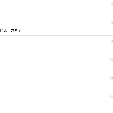
区太不方便了
1
1
1