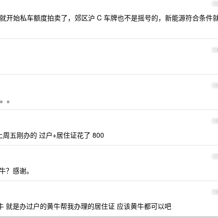
1
年就开始私车额度拍卖了，郊区沪 C 车牌也不是摇号的，新能源符合条件
1
1
。。
1
我上周五刚办的 过户+居住证花了 800
1
牛？感谢。
1
黄牛 就是办过户的黄牛帮我办理的居住证 应该黄牛都可以吧