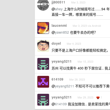
jj800511
Mar 3, 2023
@
ahey
上海什么时候摇号过……94 
直接一车一牌，哪里来的摇号……
laucenmi
Mar 3, 2023 via Android
@
yawn852
也要牛去办的吧？
doyel
Mar 4, 2023
只要不是上海户口好像都能轻松搞定。
yeyang5211
Mar 15, 2023
苏州 可以找黄牛 400 秒下居住证.. 
614109
Mar 28, 2023
@
yeyang5211
不知可不可以推荐下黄
yeyang5211
1
Mar 29, 2023
@
614109
我没加微信.. 是卖家找的