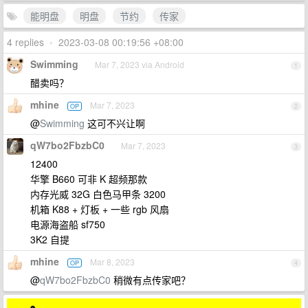
能明盘
明盘
节约
传家
4 replies
•
2023-03-08 00:19:56 +08:00
Swimming
Mar 7, 2023 via Android
1
醋卖吗？
mhine
Mar 7, 2023
OP
2
@
Swimming
这可不兴让啊
qW7bo2FbzbC0
Mar 7, 2023
3
12400
华擎 B660 可非 K 超频那款
内存光威 32G 白色马甲条 3200
机箱 K88 + 灯板 + 一些 rgb 风扇
电源海盗船 sf750
3K2 自提
mhine
Mar 8, 2023
OP
4
@
qW7bo2FbzbC0
稍微有点传家吧？