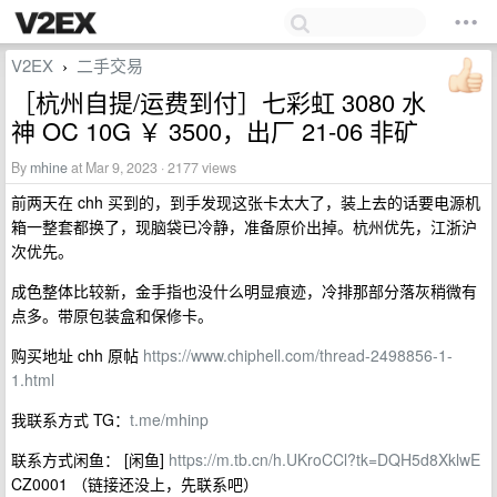
V2EX
二手交易
›
［杭州自提/运费到付］七彩虹 3080 水
神 OC 10G ￥ 3500，出厂 21-06 非矿
By
mhine
at Mar 9, 2023 · 2177 views
前两天在 chh 买到的，到手发现这张卡太大了，装上去的话要电源机
箱一整套都换了，现脑袋已冷静，准备原价出掉。杭州优先，江浙沪
次优先。
成色整体比较新，金手指也没什么明显痕迹，冷排那部分落灰稍微有
点多。带原包装盒和保修卡。
购买地址 chh 原帖
https://www.chiphell.com/thread-2498856-1-
1.html
我联系方式 TG：
t.me/mhinp
联系方式闲鱼： [闲鱼]
https://m.tb.cn/h.UKroCCl?tk=DQH5d8XklwE
CZ0001 （链接还没上，先联系吧）