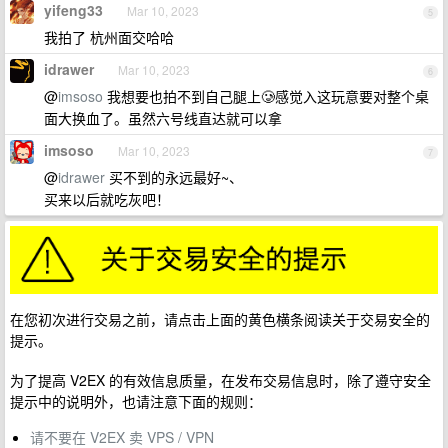
yifeng33
Mar 10, 2023
5
我拍了 杭州面交哈哈
idrawer
Mar 10, 2023
6
@
imsoso
我想要也拍不到自己腿上🥲感觉入这玩意要对整个桌
面大换血了。虽然六号线直达就可以拿
imsoso
Mar 10, 2023
7
@
idrawer
买不到的永远最好~、
买来以后就吃灰吧！
在您初次进行交易之前，请点击上面的黄色横条阅读关于交易安全的
提示。
为了提高 V2EX 的有效信息质量，在发布交易信息时，除了遵守安全
提示中的说明外，也请注意下面的规则：
请不要在 V2EX 卖 VPS / VPN