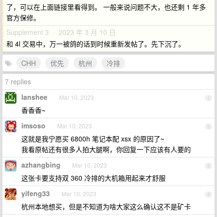
了，可以在上面链接里看得到。 一般来说问题不大，也还剩 1 年多
官方保修。
Supplement 3 · 2023 年 3 月 10 日
和 4l 交易中，万一被鸽的话到时候重新发帖了。先下沉了。
CHH
优先
杭州
冷排
7 replies
lanshee
Mar 10, 2023
1
香香香~
imsoso
Mar 10, 2023
2
这就是我宁愿买 6800h 笔记本配 xsx 的原因了~
我看原帖还有很多人拍大腿啊，你回复一下应该有人要的
azhangbing
Mar 10, 2023
3
这张卡要支持双 360 冷排的大机箱用起来才舒服
yifeng33
Mar 10, 2023
4
杭州本地想买，但是不知道为啥大家这么确认这不是矿卡