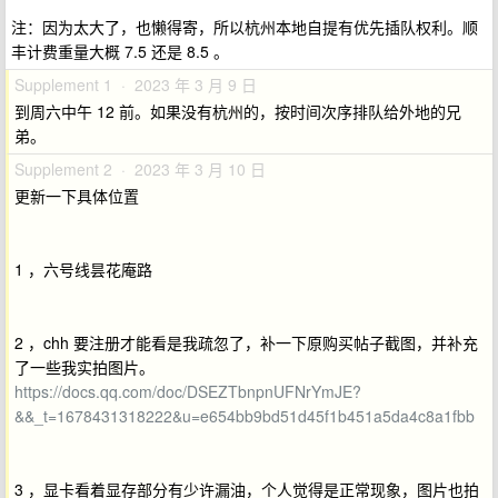
注：因为太大了，也懒得寄，所以杭州本地自提有优先插队权利。顺
丰计费重量大概 7.5 还是 8.5 。
Supplement 1 · 2023 年 3 月 9 日
到周六中午 12 前。如果没有杭州的，按时间次序排队给外地的兄
弟。
Supplement 2 · 2023 年 3 月 10 日
更新一下具体位置
1 ，六号线昙花庵路
2 ，chh 要注册才能看是我疏忽了，补一下原购买帖子截图，并补充
了一些我实拍图片。
https://docs.qq.com/doc/DSEZTbnpnUFNrYmJE?
&&_t=1678431318222&u=e654bb9bd51d45f1b451a5da4c8a1fbb
3 ，显卡看着显存部分有少许漏油，个人觉得是正常现象，图片也拍