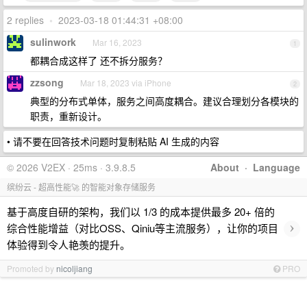
2 replies
•
2023-03-18 01:44:31 +08:00
sulinwork
Mar 16, 2023
1
都耦合成这样了 还不拆分服务？
zzsong
Mar 18, 2023 via iPhone
2
典型的分布式单体，服务之间高度耦合。建议合理划分各模块的
职责，重新设计。
• 请不要在回答技术问题时复制粘贴 AI 生成的内容
© 2026 V2EX · 25ms · 3.9.8.5
About
·
Language
缤纷云 - 超高性能🚀 的智能对象存储服务
基于高度自研的架构，我们以 1/3 的成本提供最多 20+ 倍的
›
综合性能增益（对比OSS、Qiniu等主流服务），让你的项目
体验得到令人艳羡的提升。
Promoted by
nicoljiang
PRO