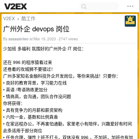
V2EX
酷工作
›
广州外企 devops 岗位
By
assassinleo
at Mar 19, 2023 · 2747 views
少加班 多福利 氛围好的广州外企 IT 岗位：
还在 996 的程序猿看过来
还卷着的攻城狮不要错过！
广州多家知名金融科技外企开发岗位，等你来挑战！只要你：
• 良好的教育背景，学习能力在线
• 英语 /粤语熟练更加分
• 情商高，会沟通，团队合作没问题
你将获得：
• 具有竞争力的月薪和薪资架构
• 六险一金，基数和比例真香
• 在家远程办公，不再害怕通勤，家里老小有陪伴，兴趣爱好有时间
此条适用于部分岗位
• 任务合理，弹性上班不打卡，双休没有 996 ，不加班，加班也有加