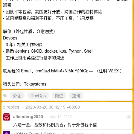
班费
• 团队平等包容，氛围友好开放，跨国合作的独特体验
• 试用期薪资和福利不打折，不压工资，当月发薪
职位（外包性质，介意勿扰）
Devops
- 3 年+ 相关工作经验
- 熟悉 Jenkins CI/CD, docker, k8s, Python, Shell
- 工作上能用英语进行基本的沟通
联系我的 Email：cm9jazUxMkAxNjMuY29tCg== （注明 V2EX ）
猎头公司：Teksystems
外企
DevOps
岗位
加班
3 replies
•
2023-03-20 08:42:19 +08:00
allendeng2020
Mar 19, 2023
1
六险一金，基数和比例真香，对于外包我不信