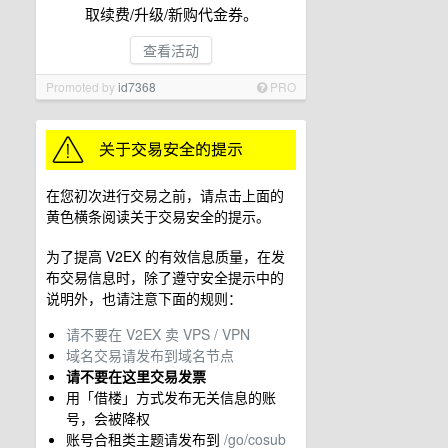
取续费/升级/新购代金券。
查看活动
Promoted by
id7368
PRO
在您初次进行交易之前，请点击上面的
黄色横条阅读关于交易安全的提示。
为了提高 V2EX 的有效信息质量，在发
布交易信息时，除了遵守安全提示中的
说明外，也请注意下面的规则：
请不要在 V2EX 卖 VPS / VPN
域名交易请发布到域名节点
请不要在这里交易发票
用「借楼」方式发布无关信息的账
号，会被降权
账号合租类主题请发布到
/go/cosub