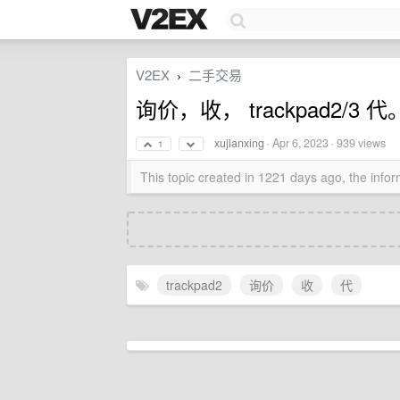
V2EX
二手交易
›
询价，收， trackpad2/3 代
xujianxing
·
Apr 6, 2023
· 939 views
1
This topic created in 1221 days ago, the inf
trackpad2
询价
收
代