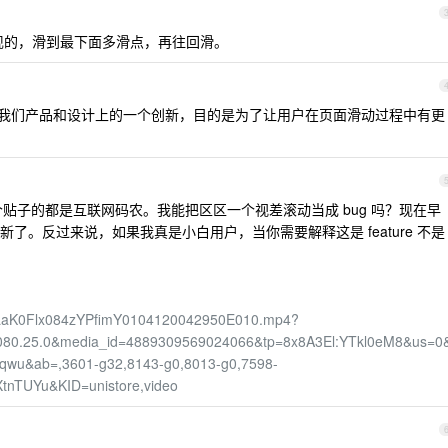
本，必现的，滑到最下面多滑点，再往回滑。
我们产品和设计上的一个创新，目的是为了让用户在页面滑动过程中有更
这个贴子的都是互联网码农。我能把区区一个视差滚动当成 bug 吗？现在早
了。反过来说，如果我真是小白用户，当你需要解释这是 feature 不是
LBHLaK0Flx084zYPfimY0104120042950E010.mp4?
080.25.0&media_id=4889309569024066&tp=8x8A3El:YTkl0eM8&us=0
sqwu&ab=,3601-g32,8143-g0,8013-g0,7598-
nTUYu&KID=unistore,video