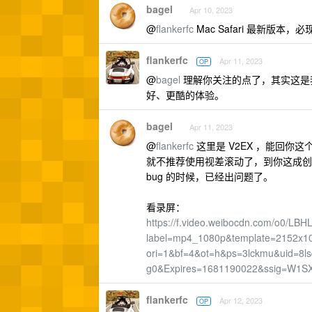
bagel
Apr 10, 2023
@
flankerfc
Mac Safari 最新版
flankerfc
Apr 11, 2023
OP
@
bagel
理解你关注的点了，其实这是
好、更酷的体验。
bagel
Apr 11, 2023
@
flankerfc
这里是 V2EX ，能回你
就不推荐使用视差滚动了，到你这成创新
bug 的时候，已经出问题了。
看录屏：
https://f.video.weibocdn.com/o0/
label=mp4_1080p&template=2152x1
ori=1&bf=4&ot=h&ps=3lckmu&uid=8l
g0&Expires=1681190022&ssig=W1SXt
flankerfc
Apr 12, 2023
OP