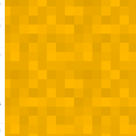
3
4
5
&
6