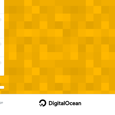
的
7
8
9
ge