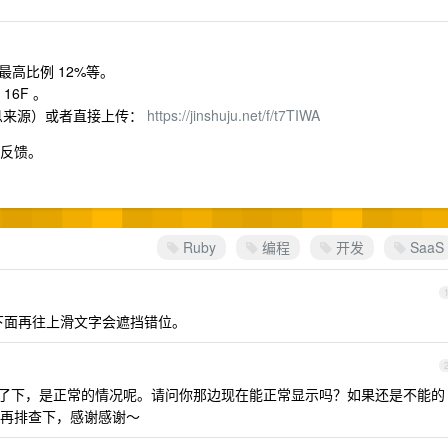
高比例 12%等。
16F 。
息来源）或者直接上传：
https://jinshuju.net/f/t7TIWA
予反馈。
Ruby
编程
开发
SaaS
最下面再往上滑文字会遮挡错位。
了下，是正常的情况呢。请问你那边现在能正常显示吗？如果还是不能的
再排查下，感谢感谢～