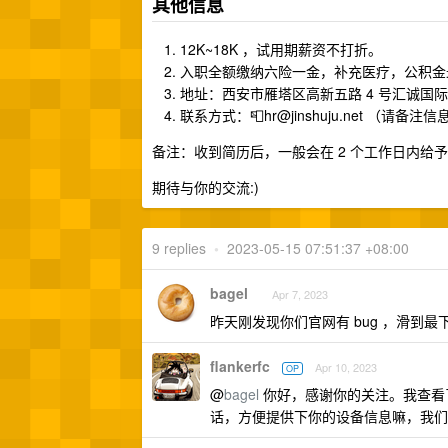
其他信息
12K~18K ，试用期薪资不打折。
入职全额缴纳六险一金，补充医疗，公积金最
地址：西安市雁塔区高新五路 4 号汇诚国际 
联系方式：📮
hr@jinshuju.net
（请备注信
备注：收到简历后，一般会在 2 个工作日内给
期待与你的交流:)
9 replies
•
2023-05-15 07:51:37 +08:00
bagel
Apr 7, 2023
昨天刚发现你们官网有 bug ，滑到
flankerfc
Apr 10, 2023
OP
@
bagel
你好，感谢你的关注。我查看
话，方便提供下你的设备信息嘛，我们