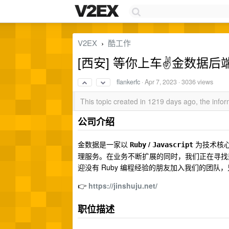
V2EX
酷工作
›
[西安] 等你上车✌️金数据
flankerfc
·
Apr 7, 2023
· 3036 views
This topic created in 1219 days ago, the inf
公司介绍
金数据是一家以
/
为技术核心
Ruby
Javascript
理服务。在业务不断扩展的同时，我们正在寻找热
迎没有 Ruby 编程经验的朋友加入我们的团
👉
https://jinshuju.net/
职位描述