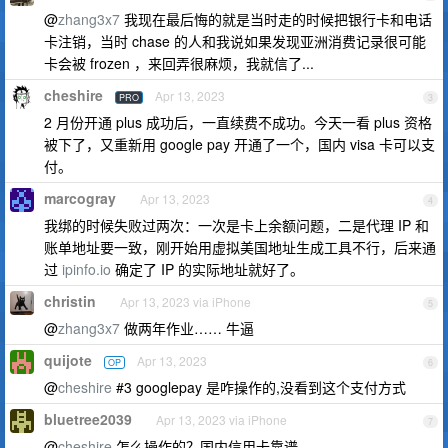
@
zhang3x7
我现在最后悔的就是当时走的时候把银行卡和电话
卡注销，当时 chase 的人和我说如果发现亚洲消费记录很可能
卡会被 frozen ，来回弄很麻烦，我就信了...
cheshire
Apr 13, 2023
PRO
3
2 月份开通 plus 成功后，一直续费不成功。今天一看 plus 资格
被下了，又重新用 google pay 开通了一个，国内 visa 卡可以支
付。
marcogray
Apr 13, 2023
4
我绑的时候失败过两次：一次是卡上余额问题，二是代理 IP 和
账单地址要一致，刚开始用虚拟美国地址生成工具不行，后来通
过
ipinfo.io
确定了 IP 的实际地址就好了。
christin
Apr 13, 2023 via iPhone
5
@
zhang3x7
做两年作业…… 牛逼
quijote
Apr 13, 2023
OP
6
@
cheshire
#3 googlepay 是咋操作的,没看到这个支付方式
bluetree2039
Apr 13, 2023 via iPhone
7
@
cheshire
怎么操作的？国内信用卡靠谱