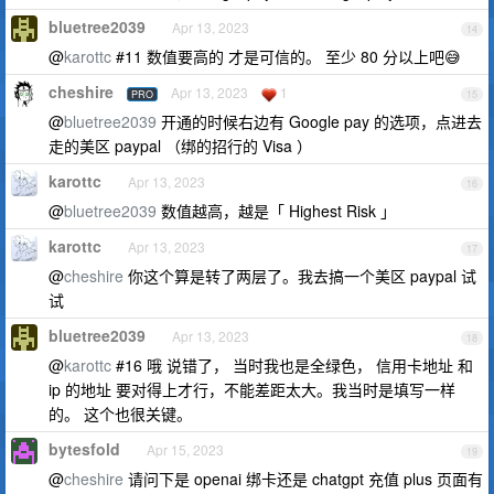
bluetree2039
Apr 13, 2023
14
@
karottc
#11 数值要高的 才是可信的。 至少 80 分以上吧😅
cheshire
Apr 13, 2023
1
PRO
15
@
bluetree2039
开通的时候右边有 Google pay 的选项，点进去
走的美区 paypal （绑的招行的 Visa ）
karottc
Apr 13, 2023
16
@
bluetree2039
数值越高，越是「 Highest Risk 」
karottc
Apr 13, 2023
17
@
cheshire
你这个算是转了两层了。我去搞一个美区 paypal 试
试
bluetree2039
Apr 13, 2023
18
@
karottc
#16 哦 说错了， 当时我也是全绿色， 信用卡地址 和
ip 的地址 要对得上才行，不能差距太大。我当时是填写一样
的。 这个也很关键。
bytesfold
Apr 15, 2023
19
@
cheshire
请问下是 openai 绑卡还是 chatgpt 充值 plus 页面有