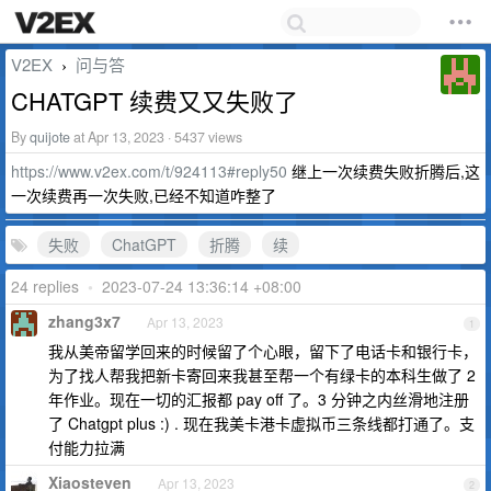
V2EX
问与答
›
CHATGPT 续费又又失败了
By
quijote
at Apr 13, 2023 · 5437 views
https://www.v2ex.com/t/924113#reply50
继上一次续费失败折腾后,这
一次续费再一次失败,已经不知道咋整了
失败
ChatGPT
折腾
续
24 replies
•
2023-07-24 13:36:14 +08:00
zhang3x7
Apr 13, 2023
1
我从美帝留学回来的时候留了个心眼，留下了电话卡和银行卡，
为了找人帮我把新卡寄回来我甚至帮一个有绿卡的本科生做了 2
年作业。现在一切的汇报都 pay off 了。3 分钟之内丝滑地注册
了 Chatgpt plus :) . 现在我美卡港卡虚拟币三条线都打通了。支
付能力拉满
Xiaosteven
Apr 13, 2023
2