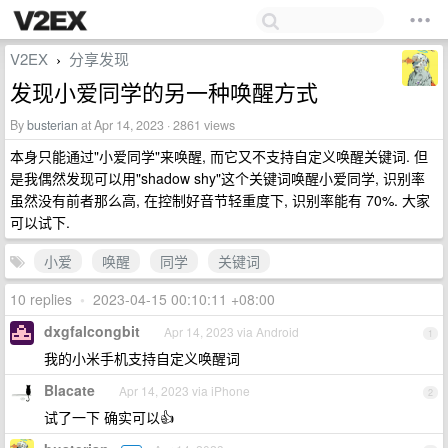
V2EX
分享发现
›
发现小爱同学的另一种唤醒方式
By
busterian
at Apr 14, 2023 · 2861 views
本身只能通过"小爱同学"来唤醒, 而它又不支持自定义唤醒关键词. 但
是我偶然发现可以用"shadow shy"这个关键词唤醒小爱同学, 识别率
虽然没有前者那么高, 在控制好音节轻重度下, 识别率能有 70%. 大家
可以试下.
小爱
唤醒
同学
关键词
10 replies
•
2023-04-15 00:10:11 +08:00
dxgfalcongbit
Apr 14, 2023 via Android
1
我的小米手机支持自定义唤醒词
Blacate
Apr 14, 2023 via iPhone
2
试了一下 确实可以👍