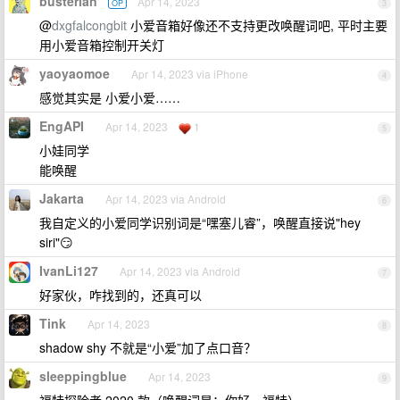
busterian
Apr 14, 2023
OP
3
@
dxgfalcongbit
小爱音箱好像还不支持更改唤醒词吧, 平时主要
用小爱音箱控制开关灯
yaoyaomoe
Apr 14, 2023 via iPhone
4
感觉其实是 小爱小爱……
EngAPI
Apr 14, 2023
1
5
小娃同学
能唤醒
Jakarta
Apr 14, 2023 via Android
6
我自定义的小爱同学识别词是“嘿塞儿睿”，唤醒直接说"hey
siri"😏
IvanLi127
Apr 14, 2023 via Android
7
好家伙，咋找到的，还真可以
Tink
Apr 14, 2023
8
shadow shy 不就是“小爱”加了点口音？
sleeppingblue
Apr 14, 2023
9