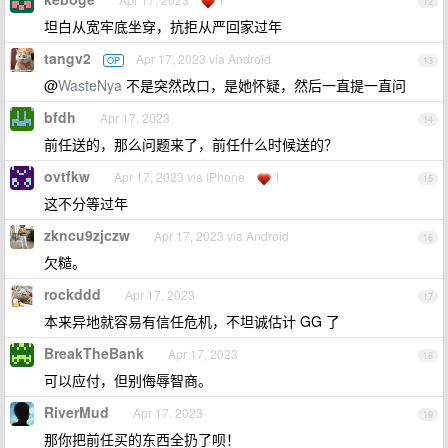
12
坦白从宽牢底坐穿，抗拒从严回家过年
tangv2
Apr 17, 2023 via Android
OP
13
@
WasteNya
不是突然改口，是她怀疑，然后一直提一直问
bfdh
Apr 17, 2023
14
前任送的，那么问题来了，前任什么时候送的？
ovtfkw
Apr 17, 2023 via iPhone
1
15
这不分等过年
zkncu9zjczw
Apr 17, 2023 via Android
16
欠糙。
rockddd
Apr 17, 2023
17
本来异地就容易有信任危机，不坦诚估计 GG 了
BreakTheBank
Apr 17, 2023
18
可以应付，但别侮辱智商。
RiverMud
Apr 17, 2023
19
那你把前任买的东西全扔了呗！