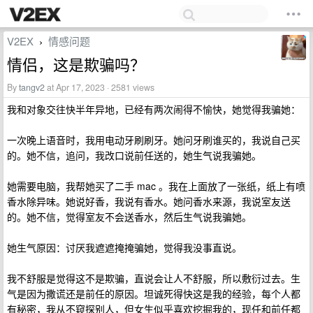
V2EX
情感问题
›
情侣，这是欺骗吗？
By
tangv2
at Apr 17, 2023 · 2581 views
我和对象交往快半年异地，已经有两次闹得不愉快，她觉得我骗她：
一次晚上语音时，我用电动牙刷刷牙。她问牙刷谁买的，我说自己买
的。她不信，追问，我改口说前任送的，她生气说我骗她。
她需要电脑，我帮她买了二手 mac 。我在上面放了一张纸，纸上有喷
香水除异味。她说好香，我说有香水。她问香水来源，我说室友送
的。她不信，觉得室友不会送香水，然后生气说我骗她。
她生气原因：讨厌我遮遮掩掩骗她，觉得我没事直说。
我不舒服是觉得这不是欺骗，直说会让人不舒服，所以敷衍过去。生
气是因为撒谎还是前任的原因。坦诚死得快这是我的经验，每个人都
有秘密，我从不窥探别人，但女生似乎喜欢挖掘我的，现任和前任都