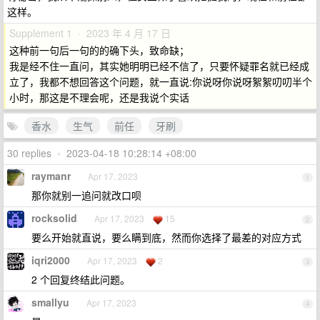
这样。
Supplement 1 · 2023 年 4 月 17 日
这种前一句后一句的的确下头，致命缺；
我是经不住一直问，其实她明明已经不信了，只要怀疑罪名就已经成
立了，我都不想回答这个问题，就一直说:你说呀你说呀絮絮叨叨半个
小时，那这是不理会呢，还是我说个实话
香水
生气
前任
牙刷
30 replies
•
2023-04-18 10:28:14 +08:00
raymanr
Apr 17, 2023
1
那你就别一追问就改口呗
rocksolid
Apr 17, 2023
15
2
要么开始就直说，要么瞒到底，然而你选择了最差的对应方式
iqri2000
Apr 17, 2023
2
3
2 个回复终结此问题。
smallyu
Apr 17, 2023
4