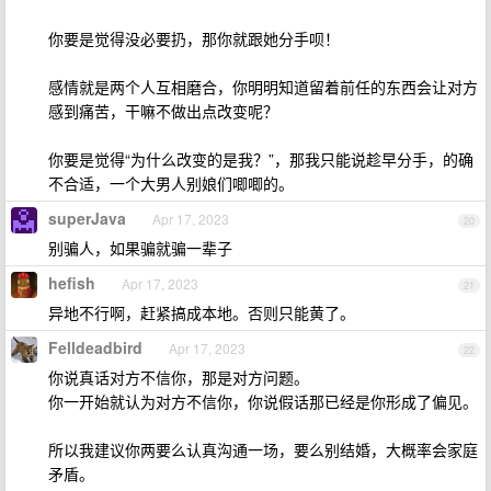
你要是觉得没必要扔，那你就跟她分手呗！
感情就是两个人互相磨合，你明明知道留着前任的东西会让对方
感到痛苦，干嘛不做出点改变呢？
你要是觉得“为什么改变的是我？”，那我只能说趁早分手，的确
不合适，一个大男人别娘们唧唧的。
superJava
Apr 17, 2023
20
别骗人，如果骗就骗一辈子
hefish
Apr 17, 2023
21
异地不行啊，赶紧搞成本地。否则只能黄了。
Felldeadbird
Apr 17, 2023
22
你说真话对方不信你，那是对方问题。
你一开始就认为对方不信你，你说假话那已经是你形成了偏见。
所以我建议你两要么认真沟通一场，要么别结婚，大概率会家庭
矛盾。