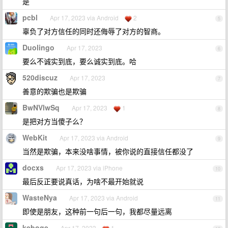
是
pcbl
Apr 17, 2023 via Android
2
5
辜负了对方信任的同时还侮辱了对方的智商。
Duolingo
Apr 17, 2023
6
要么不诚实到底，要么诚实到底。哈
520discuz
Apr 17, 2023
7
善意的欺骗也是欺骗
BwNVlwSq
Apr 17, 2023
1
8
是把对方当傻子么？
WebKit
Apr 17, 2023 via Android
9
当然是欺骗，本来没啥事情，被你说的直接信任都没了
docxs
Apr 17, 2023 via iPhone
10
最后反正要说真话，为啥不最开始就说
WasteNya
Apr 17, 2023 via Android
11
即使是朋友，这种前一句后一句，我都尽量远离
keboge
Apr 17, 2023
1