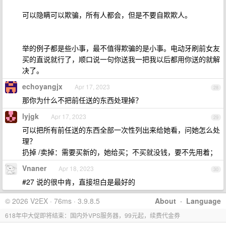
可以隐瞒可以欺骗，所有人都会，但是不要自欺欺人。
举的例子都是些小事，最不值得欺骗的是小事。电动牙刷前女友
买的直说就行了，顺口说一句你送我一把我以后都用你送的就解
决了。
echoyangjx
Apr 17, 2023
28
那你为什么不把前任送的东西处理掉？
lyjgk
Apr 17, 2023
29
可以把所有前任送的东西全部一次性列出来给她看，问她怎么处
理？
扔掉 /卖掉：需要买新的，她给买；不买就没钱，要不先用着；
Vnaner
Apr 18, 2023
30
#27 说的很中肯，直接坦白是最好的
© 2026 V2EX · 76ms · 3.9.8.5
About
·
Language
618年中大促即将结束：国内外VPS服务器，99元起，续费代金券