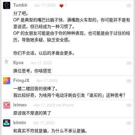
Tumblr
Apr 17, 2023
1
23
分了吧。
OP 是典型的嘴巴比脑子快、满嘴跑火车型的，你可能并不是有
意说谎，但已经成为一种习惯了。
OP 的女朋友可能是由于你的种种表现，也可能是由于过往的经
历，导致她多疑、缺乏安全感。
你们不合适，以后的矛盾会更多。
Kyos
Apr 17, 2023
24
换位思考，你啥感觉
FringJX
Apr 17, 2023
25
一楼二楼回答的很棒了。
我比较好奇，为啥用个电动牙刷会引发「谁买的」这种思考？
leimao
Apr 17, 2023 via iPhone
26
原谅我不厚道的笑了
bitmin
Apr 17, 2023
27
和真实不符就是骗，为什么不承认是骗。