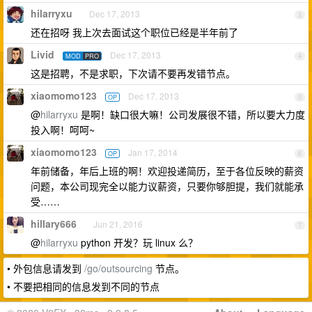
hilarryxu
Dec 17, 2013
3
还在招呀 我上次去面试这个职位已经是半年前了
Livid
Dec 17, 2013
MOD
PRO
4
这是招聘，不是求职，下次请不要再发错节点。
xiaomomo123
Dec 17, 2013
OP
5
@
hilarryxu
是啊！缺口很大嘛！公司发展很不错，所以要大力度
投入啊！呵呵~
xiaomomo123
Jan 17, 2014
OP
6
年前储备，年后上班的啊！欢迎投递简历，至于各位反映的薪资
问题，本公司现完全以能力议薪资，只要你够胆提，我们就能承
受……
hillary666
Jun 21, 2016
7
@
hilarryxu
python 开发？玩 linux 么？
• 外包信息请发到
/go/outsourcing
节点。
• 不要把相同的信息发到不同的节点