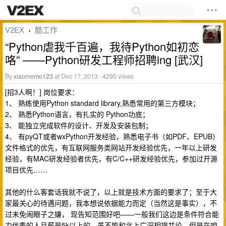
V2EX
酷工作
›
“Python虐我千百遍，我待Python如初恋
咯” ——Python研发工程师招聘ing [武汉]
By
xiaomomo123
at Dec 17, 2013 · 4295 views
[招3人啊！] 岗位要求：
1、 熟练使用Python standard library,熟悉常用的第三方模块；
2、 熟悉Python语言，有扎实的 Python功底；
3、 能独立完成软件的设计、开发及安装包制；
4、 有pyQT或者wxPython开发经验，熟悉电子书（如PDF、EPUB）
文件格式的优先，有互联网服务类网站开发经验优先，一年以上研发
经验，有MAC研发经验者优先，有C/C++研发经验优先，参加过开源
项目优先……
其他的什么客套话我就不说了，以上就是技术方面的要求了；至于大
家最关心的待遇问题，我本想说依据能力而定（当然这是事实），不
过未免闹眼子之嫌， 现告知范围好吧——一般我们这边是条件符合能
力优秀的人月薪是5k以上的。虽不能和北上广深相提并论，但是在咱