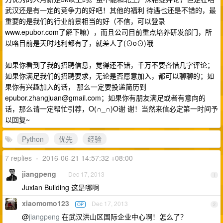
武汉还是有一定的竞争力的好吧！其他的福利 待遇也还是不错的，最
重要的是我们的行业前景相当的好（不信，可以登录
www.epubor.com了解下嘛），而且公司目前重点培养研发部门，所
以咯目前是天时地利都有了，就差人了(⊙o⊙)哦
如果你看到了我的招聘信息，觉得还不错，千万不要吝惜几字评论；
如果你满足我们的招聘要求，无论是否愿意加入，都可以聊聊的；如
果你有兴趣加入的话， 那么一定要投递简历到
epubor.zhangjuan@gmail.com
；如果你有朋友满足或者有意向的
话，那么请一定帮忙引荐，O(∩_∩)O谢 谢！当然来信必定第一时间予
以回复~
Python
优先
经验
7 replies
•
2016-06-21 14:57:32 +08:00
jiangpeng
Dec 17, 2013
1
Juxian Building 这是哪啊
xiaomomo123
Dec 17, 2013
OP
2
@
jiangpeng
在武汉洪山区国际企业中心啊！怎么了？