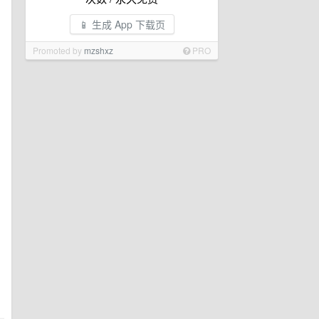
📱 生成 App 下载页
Promoted by
mzshxz
PRO