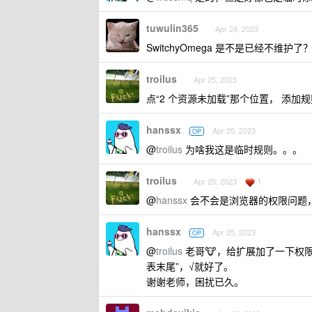
tuwulin365
Apr 24, 2023
SwitchyOmega 是不是已经不维护了
troilus
Apr 25, 2023
点“2 个资源未加载”那个位置， 添
hanssx
Apr 25, 2023
OP
@
troilus
为啥我这是临时规则。。。
troilus
1
Apr 25, 2023
@
hanssx
会不会是浏览器的权限问题
hanssx
Apr 25, 2023
OP
@
troilus
老哥🐮，给扩展加了一下权
表末尾”，√就好了。
谢谢老师，困扰已久。