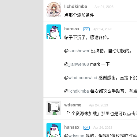
lichdkimba
Apr 24, 2023
点那个添加条件
hanssx
Apr 24, 2023
OP
帖子下沉了，感谢各位。
@
sunshower
没搞错，自动切换的。
@
jjianwen68
mark 一下
@
windmoonwind
感谢感谢，直接下沉
@
lichdkimba
每次都这么手动写，有点
wdssmq
Apr 24, 2023
「* 个资源未加载」那里也是可以点
hanssx
Apr 24, 2023
OP
@
wdssmq
是的，但是好像也是临时添