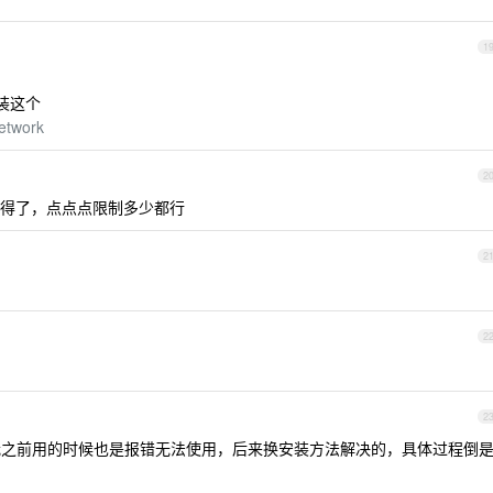
1
由装这个
etwork
2
得了，点点点限制多少都行
2
2
2
er ，我之前用的时候也是报错无法使用，后来换安装方法解决的，具体过程倒