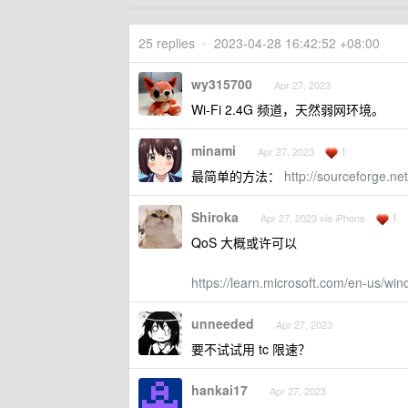
25 replies
•
2023-04-28 16:42:52 +08:00
wy315700
Apr 27, 2023
Wi-Fi 2.4G 频道，天然弱网环境。
minami
1
Apr 27, 2023
最简单的方法：
http://sourceforge.n
Shiroka
1
Apr 27, 2023 via iPhone
QoS 大概或许可以
https://learn.microsoft.com/en-us/wi
unneeded
Apr 27, 2023
要不试试用 tc 限速？
hankai17
Apr 27, 2023