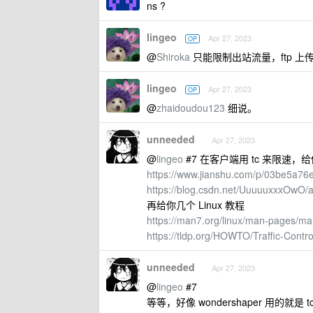
ns ?
lingeo
Apr 27, 2023
OP
@
Shiroka
只能限制出站流量，ftp 上
lingeo
Apr 27, 2023
OP
@
zhaidoudou123
细说。
unneeded
Apr 27, 2023
@
lingeo
#7 在客户端用 tc 来限速，
https://www.jianshu.com/p/03be5a76
https://blog.csdn.net/UuuuuxxxOwO/ar
再给你几个 Linux 教程
https://man7.org/linux/man-pages/ma
https://tldp.org/HOWTO/Traffic-Contr
unneeded
Apr 27, 2023
@
lingeo
#7
等等，好像 wondershaper 用的就是 tc