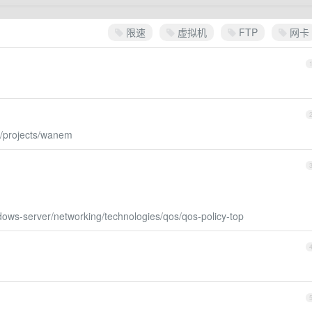
限速
虚拟机
FTP
网卡
et/projects/wanem
ndows-server/networking/technologies/qos/qos-policy-top