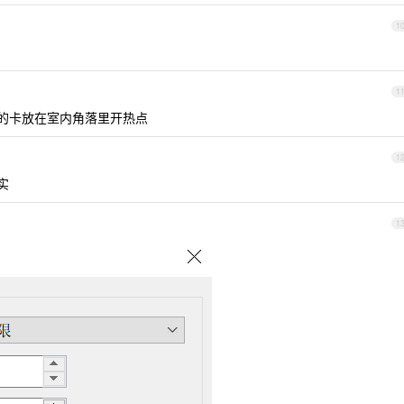
1
1
联通的卡放在室内角落里开热点
1
实
1