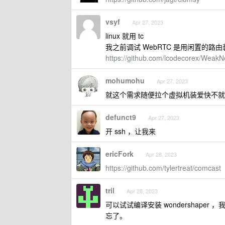
vsyf
Apr 27, 2023
linux 就用 tc
我之前调试 WebRTC 是用闲置的路
https://github.com/lcodecorex/WeakN
mohumohu
Apr 27, 2023
就这个需求随便拉个虚拟机装爱快不就
defunct9
Apr 27, 2023
开 ssh ，让我来
ericFork
Apr 28, 2023
https://github.com/tylertreat/comcast
tril
Apr 28, 2023
可以试试编译安装 wondershap
忘了。