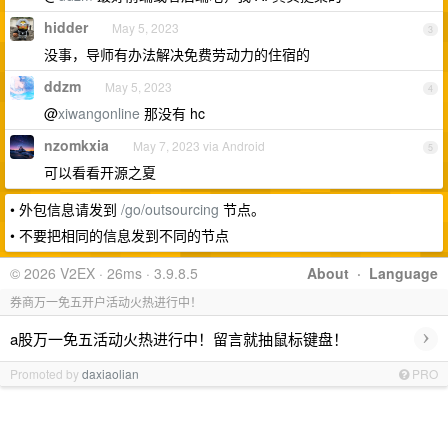
hidder
May 5, 2023
3
没事，导师有办法解决免费劳动力的住宿的
ddzm
May 5, 2023
4
@
xiwangonline
那没有 hc
nzomkxia
May 7, 2023 via Android
5
可以看看开源之夏
• 外包信息请发到
/go/outsourcing
节点。
• 不要把相同的信息发到不同的节点
© 2026 V2EX · 26ms · 3.9.8.5
About
·
Language
券商万一免五开户活动火热进行中！
›
a股万一免五活动火热进行中！留言就抽鼠标键盘！
Promoted by
daxiaolian
PRO