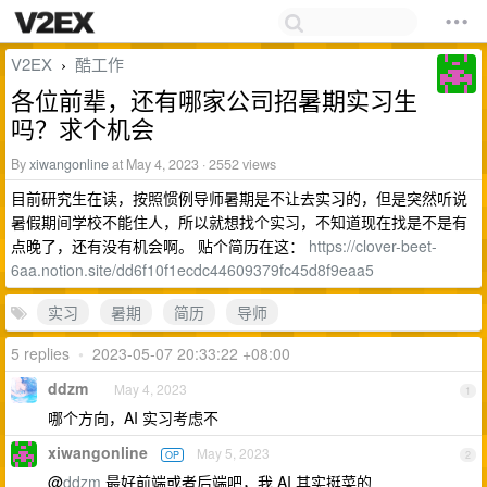
V2EX
酷工作
›
各位前辈，还有哪家公司招暑期实习生
吗？求个机会
By
xiwangonline
at May 4, 2023 · 2552 views
目前研究生在读，按照惯例导师暑期是不让去实习的，但是突然听说
暑假期间学校不能住人，所以就想找个实习，不知道现在找是不是有
点晚了，还有没有机会啊。 贴个简历在这：
https://clover-beet-
6aa.notion.site/dd6f10f1ecdc44609379fc45d8f9eaa5
实习
暑期
简历
导师
5 replies
•
2023-05-07 20:33:22 +08:00
ddzm
May 4, 2023
1
哪个方向，AI 实习考虑不
xiwangonline
May 5, 2023
OP
2
@
ddzm
最好前端或者后端吧，我 AI 其实挺菜的